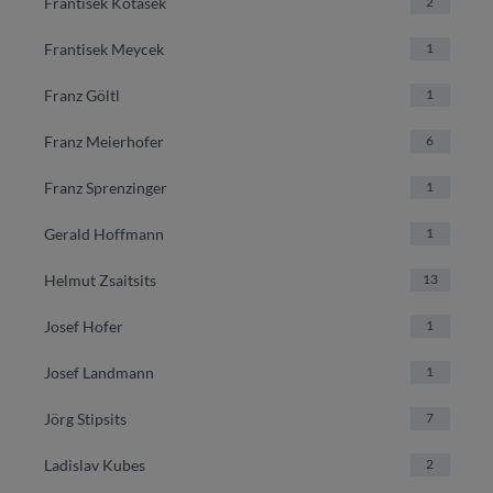
Frantisek Kotasek
2
Frantisek Meycek
1
Franz Göltl
1
Franz Meierhofer
6
Franz Sprenzinger
1
Gerald Hoffmann
1
Helmut Zsaitsits
13
Josef Hofer
1
Josef Landmann
1
Jörg Stipsits
7
Ladislav Kubes
2