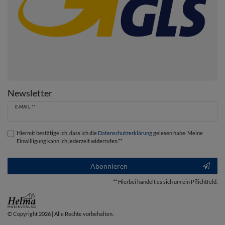
Newsletter
Newsletter
E-MAIL **
Honig
Hiermit bestätige ich, dass ich die
Daten­schutz­erklärung
gelesen habe. Meine
Einwilligung kann ich jederzeit widerrufen.**
Abonnieren
** Hierbei handelt es sich um ein Pflichtfeld.
© Copyright 2026 | Alle Rechte vorbehalten.