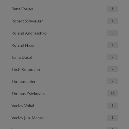
René Forjan
3
Robert Schweiger
1
Roland Andraschko
2
Roland Haas
1
Tanja Dusel
2
Thell Kurzmann
2
Thomas Loier
2
Thomas Zsivkovits
11
Vaclav Vokal
1
Vaclav jun. Manas
1