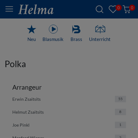
0
0
Neu
Blasmusik
Brass
Unterricht
Polka
Arrangeur
Erwin Zsaitsits
55
Helmut Zsaitsits
8
Joe Pinkl
1
Manfred Wiener
2