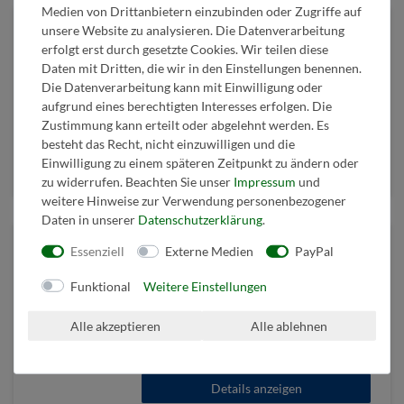
Medien von Drittanbietern einzubinden oder Zugriffe auf
unsere Website zu analysieren. Die Datenverarbeitung
erfolgt erst durch gesetzte Cookies. Wir teilen diese
Daten mit Dritten, die wir in den Einstellungen benennen.
Wenn Freunde musizieren
Die Datenverarbeitung kann mit Einwilligung oder
aufgrund eines berechtigten Interesses erfolgen. Die
Zustimmung kann erteilt oder abgelehnt werden. Es
48,90 € *
besteht das Recht, nicht einzuwilligen und die
inkl. ges. MwSt.
zzgl.
Versandkosten
Einwilligung zu einem späteren Zeitpunkt zu ändern oder
Details anzeigen
zu widerrufen. Beachten Sie unser
Impressum
und
weitere Hinweise zur Verwendung personenbezogener
Daten in unserer
Daten­schutz­erklärung
.
Essenziell
Externe Medien
PayPal
Funktional
Weitere Einstellungen
Mährische Blicke
Alle akzeptieren
Alle ablehnen
48,90 € *
inkl. ges. MwSt.
zzgl.
Versandkosten
Details anzeigen