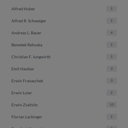
Alfred Huber
1
Alfred R. Schweiger
1
Andreas L. Bauer
4
Benedek Rehuska
1
Christian F. Jungwirth
1
Emil Hasibar
3
Erwin Franaschek
3
Erwin Loier
2
Erwin Zsaitsits
13
Florian Lackinger
1