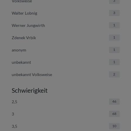
Volksweise
3
Walter Lobnig
3
Werner Jungwirth
1
Zdenek Vrbik
1
anonym
1
unbekannt
1
unbekannt Volksweise
2
Schwierigkeit
2,5
46
3
68
3,5
10