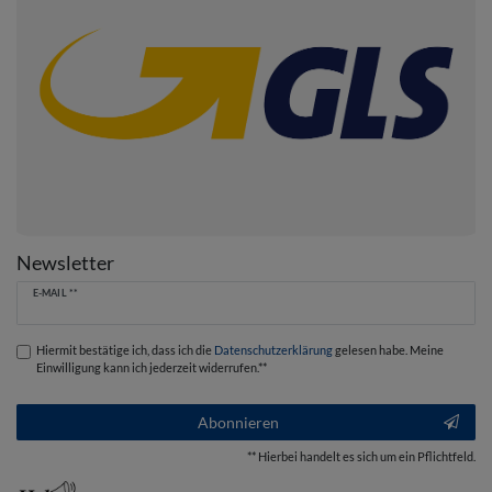
Newsletter
Newsletter
E-MAIL **
Honig
Hiermit bestätige ich, dass ich die
Daten­schutz­erklärung
gelesen habe. Meine
Einwilligung kann ich jederzeit widerrufen.**
Abonnieren
** Hierbei handelt es sich um ein Pflichtfeld.