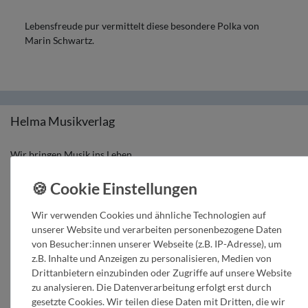
Lebensfreude pur vermittelt diese besondere Polka von
Marin Schwartz.
Helma Musikverlag
Wir bringen Musik ins Leben.
Tel:
+43 664 1947 8 32
Mail:
music@helmamusic.com
Kontaktieren Sie uns
Wir verwenden Cookies und ähnliche Technologien auf
unserer Website und verarbeiten personenbezogene Daten
von Besucher:innen unserer Webseite (z.B. IP-Adresse), um
Kaufvertrag widerrufen
z.B. Inhalte und Anzeigen zu personalisieren, Medien von
Über den Button gelangen Sie zum Formular. Der Widerruf ist formfrei und
Drittanbietern einzubinden oder Zugriffe auf unsere Website
ohne Angabe von Gründen möglich. Bestätigung folgt per E-Mail.
zu analysieren. Die Datenverarbeitung erfolgt erst durch
gesetzte Cookies. Wir teilen diese Daten mit Dritten, die wir
Zum Online-Widerruf