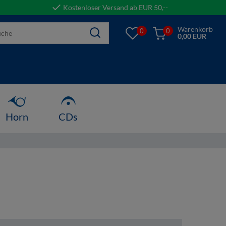
Kostenloser Versand ab EUR 50,--
Warenkorb
0
0
0,00 EUR
Horn
CDs