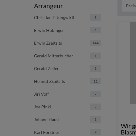
Arrangeur
Christian F. Jungwirth
3
Erwin Hubinger
4
Erwin Zsaitsits
144
Gerald Mitterbucher
1
Gerald Zeller
1
Helmut Zsaitsits
11
Jiri Volf
2
Joe Pinkl
2
Johann Hausl
1
Wir g
Blasm
Karl Forstner
7