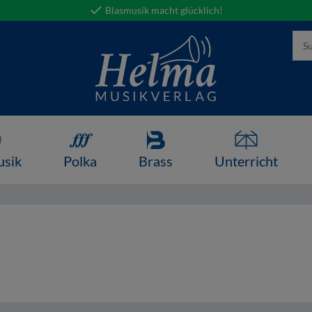
Blasmusik macht glücklich!
usik
Polka
Brass
Unterricht