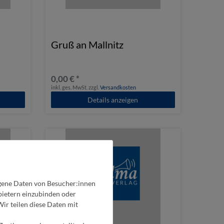
Gruß an Mallnitz
0,00 € *
inkl. ges. MwSt.
zzgl.
Versandkosten
Details anzeigen
gene Daten von Besucher:innen
nbietern einzubinden oder
Wir teilen diese Daten mit