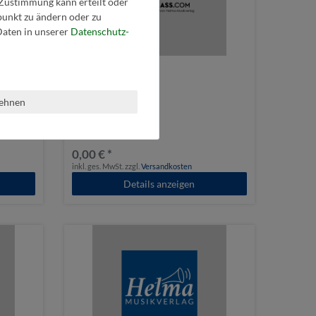
 Zustimmung kann erteilt oder
tpunkt zu ändern oder zu
aten in unserer
Daten­schutz­
lehnen
Let´s go on
0,00 € *
inkl. ges. MwSt.
zzgl.
Versandkosten
Details anzeigen