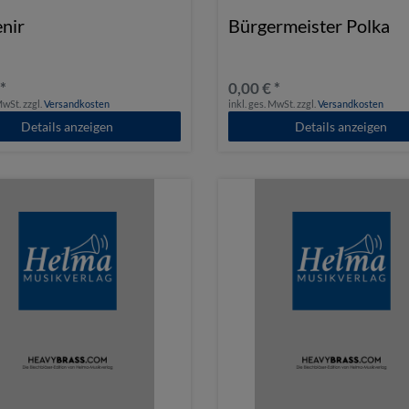
nir
Bürgermeister Polka
 *
0,00 € *
 MwSt.
zzgl.
Versandkosten
inkl. ges. MwSt.
zzgl.
Versandkosten
Details anzeigen
Details anzeigen