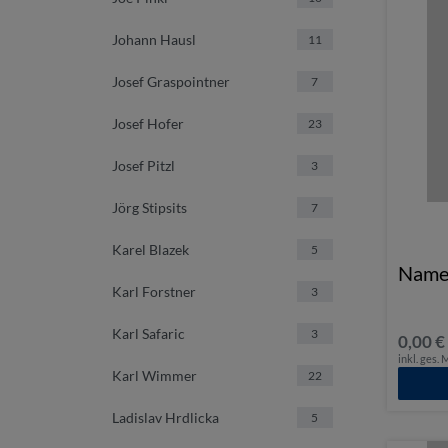
Johann Hausl
11
Josef Graspointner
7
Josef Hofer
23
Josef Pitzl
3
Jörg Stipsits
7
Karel Blazek
5
Name
Karl Forstner
3
Karl Safaric
3
0,00 €
inkl. ges.
Karl Wimmer
22
Ladislav Hrdlicka
5