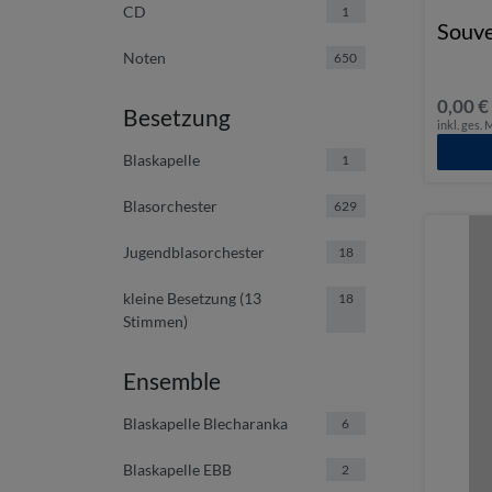
CD
1
Souve
Noten
650
0,00 €
Besetzung
inkl. ges.
Blaskapelle
1
Blasorchester
629
Jugendblasorchester
18
kleine Besetzung (13
18
Stimmen)
Ensemble
Blaskapelle Blecharanka
6
Blaskapelle EBB
2