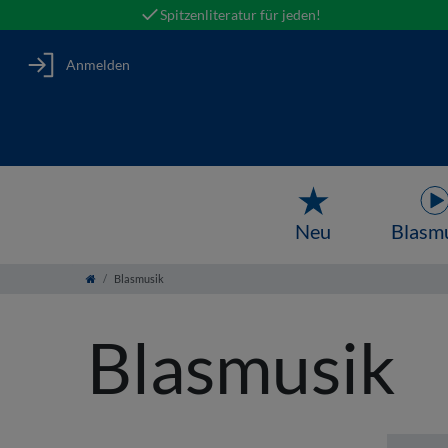
Spitzenliteratur für jeden!
Anmelden
Neu
Blasm
Blasmusik
Blasmusik