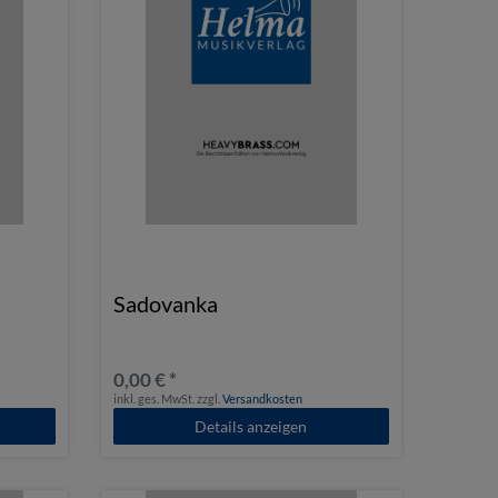
Sadovanka
0,00 € *
inkl. ges. MwSt.
zzgl.
Versandkosten
Details anzeigen