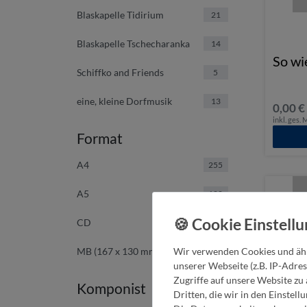
Blaskapelle Tidirium
21
Blaskapelle Tschecharanka
14
So wi
Schiffko and Friends
5
eine, kleine Dorfmusik
13
0,00 €
inkl. ges.
Format
A4
255
A5
100
CD
1
Wir verwenden Cookies und ähn
MB (167 x 130 mm)
295
unserer Webseite (z.B. IP-Adres
Zugriffe auf unsere Website zu 
Komponist
Dritten, die wir in den Einstel