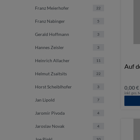
Franz Meierhofer
22
Franz Nabinger
5
Gerald Hoffmann
3
Hannes Zeisler
3
Heinrich Allacher
11
Auf d
Helmut Zsaitsits
22
Horst Scheiblhofer
3
0,00 €
inkl. ges.
Jan Lipold
7
Jaromir Pivoda
4
Jaroslav Novak
4
Joe Pinkl
10