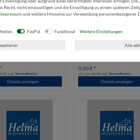
 Einwilligung oder aufgrund eines berechtigten Interesses erfolgen. Die
s Recht, nicht einzuwilligen und die Einwilligung zu einem späteren Zei
r
Impressum
und weitere Hinweise zur Verwendung personenbezogener D
Medien
PayPal
Funktional
Weitere Einstellungen
kzeptieren
Alle ab
inka Polka
Musikantenherz
 *
0,00 € *
 MwSt.
zzgl.
Versandkosten
inkl. ges. MwSt.
zzgl.
Versandkosten
Details anzeigen
Details anzeigen