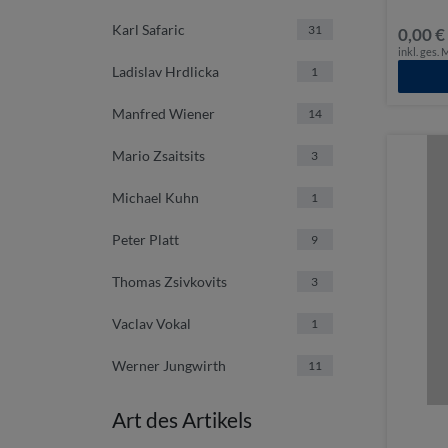
Karl Safaric
31
0,00 €
inkl. ges.
Ladislav Hrdlicka
1
Manfred Wiener
14
Mario Zsaitsits
3
Michael Kuhn
1
Peter Platt
9
Thomas Zsivkovits
3
Vaclav Vokal
1
Werner Jungwirth
11
Art des Artikels