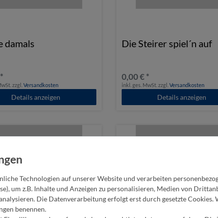
e damals
Die Steirer spiel´n auf
 *
0,00 € *
 MwSt.
zzgl.
Versandkosten
inkl. ges. MwSt.
zzgl.
Versandkosten
Details anzeigen
Details anzeigen
liche Technologien auf unserer Website und verarbeiten personenbezo
se), um z.B. Inhalte und Anzeigen zu personalisieren, Medien von Dritta
analysieren. Die Datenverarbeitung erfolgt erst durch gesetzte Cookies. 
lungen benennen.