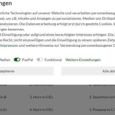
liche Technologien auf unserer Website und verarbeiten personenbezo
se), um z.B. Inhalte und Anzeigen zu personalisieren, Medien von Dritta
analysieren. Die Datenverarbeitung erfolgt erst durch gesetzte Cookies. 
lungen benennen.
 Einwilligung oder aufgrund eines berechtigten Interesses erfolgen. Die
s Recht, nicht einzuwilligen und die Einwilligung zu einem späteren Zei
r
Impressum
und weitere Hinweise zur Verwendung personenbezogener D
1. Tenorhorn in B
3. Trompete in 
 Es
Bariton in B/C
1. Trp. Begl. in B
Medien
PayPal
Funktional
Weitere Einstellungen
kzeptieren
Alle ab
 Es
1. Horn in F/Es
2. Trp. Begl. in B
in B
2. Horn in F/Es
2. Tenorhorn in
in B
3. Horn in F/Es
3. Tenorhorn in
in Es
4. Horn in F/Es
1. Posaune in C