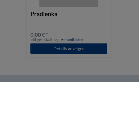
Pradlenka
0,00 € *
inkl. ges. MwSt.
zzgl.
Versandkosten
Details anzeigen
Helma Musikverlag
Zahlen 
Wir bringen Musik ins Leben.
Tel:
+43 664 1947 8 32
Mail:
music@helmamusic.com
Kontaktieren Sie uns