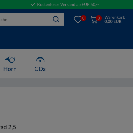
Kostenloser Versand ab EUR 50,--
Warenkorb
0
0
0,00 EUR
Horn
CDs
ad 2,5