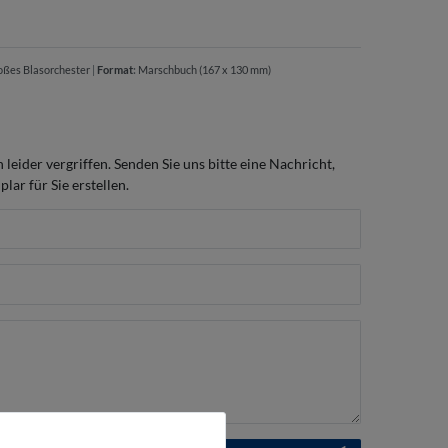
oßes Blasorchester
|
Format
:
Marschbuch (167 x 130 mm)
h leider vergriffen. Senden Sie uns bitte eine Nachricht,
lar für Sie erstellen.
Label