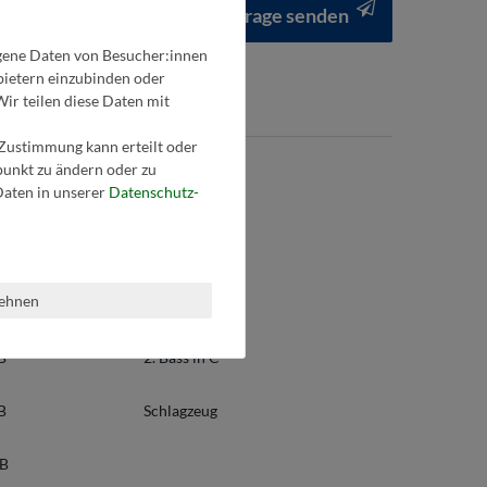
Anfrage senden
gene Daten von Besucher:innen
nbietern einzubinden oder
Wir teilen diese Daten mit
 Zustimmung kann erteilt oder
tpunkt zu ändern oder zu
aten in unserer
Daten­schutz­
B
Bass in Es
Bass in B
lehnen
1. Bass in C
 B
2. Bass in C
 B
Schlagzeug
/B