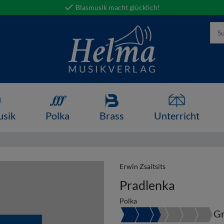
Blasmusik macht glücklich!
usik
Polka
Brass
Unterricht
Erwin Zsaitsits
Pradlenka
Polka
Gr