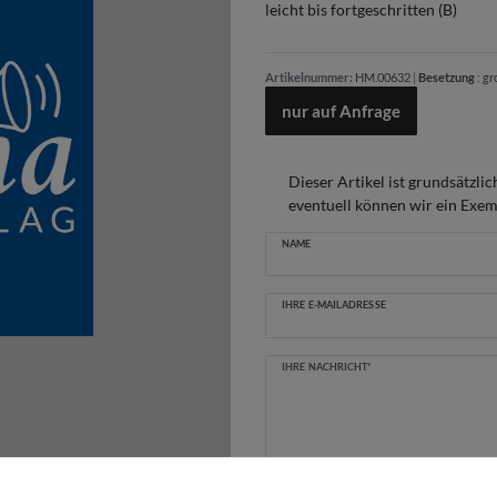
leicht bis fortgeschritten (B)
Artikelnummer:
HM.00632
|
Besetzung
:
gr
nur auf Anfrage
Dieser Artikel ist grundsätzlic
eventuell können wir ein Exemp
Ceres::Template.mailFormHoneypot
NAME
IHRE E-MAILADRESSE
IHRE NACHRICHT*