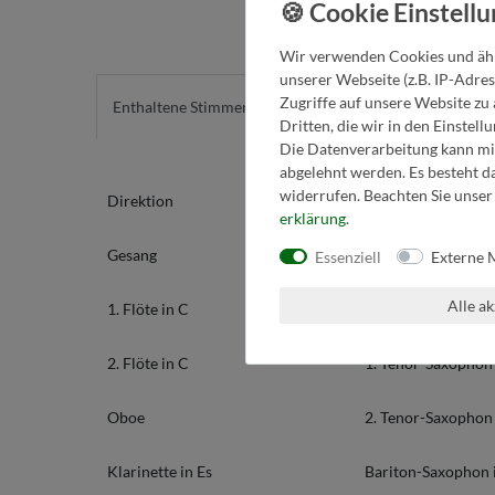
Wir verwenden Cookies und ähn
unserer Webseite (z.B. IP-Adres
Zugriffe auf unsere Website zu 
Enthaltene Stimmen
Detailinfos
Dritten, die wir in den Einstel
Die Datenverarbeitung kann mit
abgelehnt werden. Es besteht da
widerrufen. Beachten Sie unse
Direktion
3. Klarinette in B
erklärung
.
Gesang
1. Alt-Saxophon in
Essenziell
Externe 
Alle a
1. Flöte in C
2. Alt-Saxophon in
2. Flöte in C
1. Tenor-Saxophon 
Oboe
2. Tenor-Saxophon 
Klarinette in Es
Bariton-Saxophon 