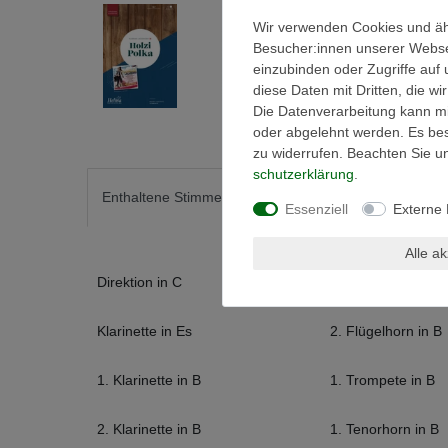
Wir verwenden Cookies und äh
Besucher:innen unserer Webseit
einzubinden oder Zugriffe auf 
diese Daten mit Dritten, die w
Die Datenverarbeitung kann mit
oder abgelehnt werden. Es best
zu widerrufen. Beachten Sie 
schutz­erklärung
.
Enthaltene Stimmen
Detailinfos
Essenziell
Externe
Alle a
Direktion in C
1. Flügelhorn in B
Klarinette in Es
2. Flügelhorn in B
1. Klarinette in B
1. Trompete in B
2. Klarinette in B
1. Tenorhorn in B