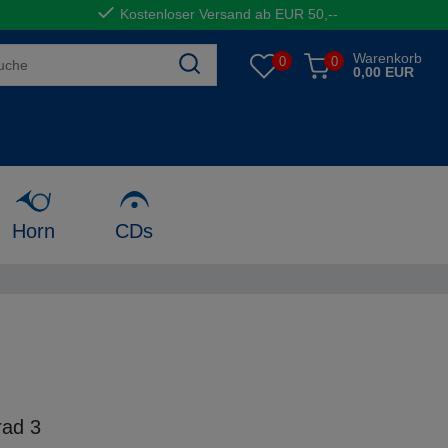
Kostenloser Versand ab EUR 50,--
Warenkorb
0
0
0,00 EUR
Horn
CDs
ad 3