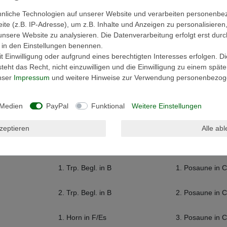
nliche Technologien auf unserer Website und verarbeiten personenb
e (z.B. IP-Adresse), um z.B. Inhalte und Anzeigen zu personalisieren
unsere Website zu analysieren. Die Datenverarbeitung erfolgt erst durc
ir in den Einstellungen benennen.
 Einwilligung oder aufgrund eines berechtigten Interesses erfolgen. D
eht das Recht, nicht einzuwilligen und die Einwilligung zu einem spät
unser
Impressum
und weitere Hinweise zur Verwendung personenbezog
 Medien
PayPal
Funktional
Weitere Einstellungen
kzeptieren
Alle ab
2. Tenorhorn in B
3. Horn in F/Es
1. Trp. Begl. in B
1. Posaune in C
2. Trp. Begl. in B
2. Posaune in C
1. Horn in F/Es
3. Posaune in C