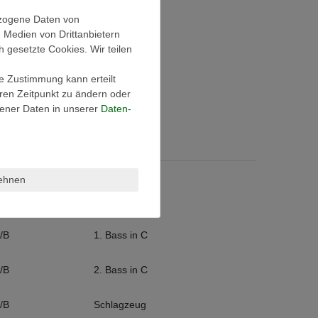
ezogene Daten von
, Medien von Drittanbietern
h gesetzte Cookies. Wir teilen
ie Zustimmung kann erteilt
eren Zeitpunkt zu ändern oder
ener Daten in unserer
Daten­
lehnen
Bass in B
/B
1. Bass in C
/B
2. Bass in C
/B
Schlagzeug