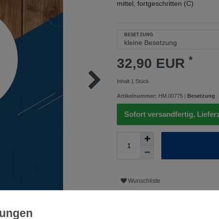
mittel, fortgeschritten (C)
BESETZUNG
*
32,90 EUR
Inhalt
1
Stück
Artikelnummer:
HM.00775
|
Besetzung
Sofort versandfertig, Liefer
Wunschliste
* inkl. ges. MwSt. zzgl.
Versandkosten