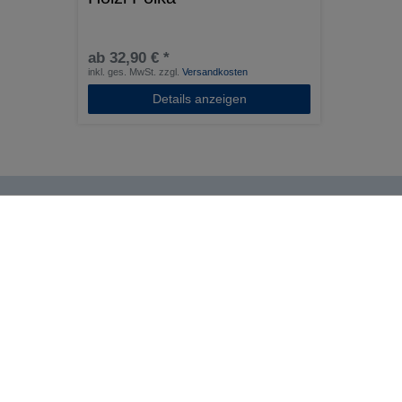
ab 32,90 € *
inkl. ges. MwSt.
zzgl.
Versandkosten
Details anzeigen
Helma Musikverlag
Zahlen 
Wir bringen Musik ins Leben.
Tel:
+43 664 1947 8 32
Mail:
music@helmamusic.com
Kontaktieren Sie uns
Kaufvertrag widerrufen