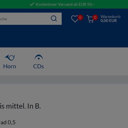
Kostenloser Versand ab EUR 50,--
Warenkorb
0
0
0,00 EUR
Horn
CDs
s mittel. In B.
ad 0,5