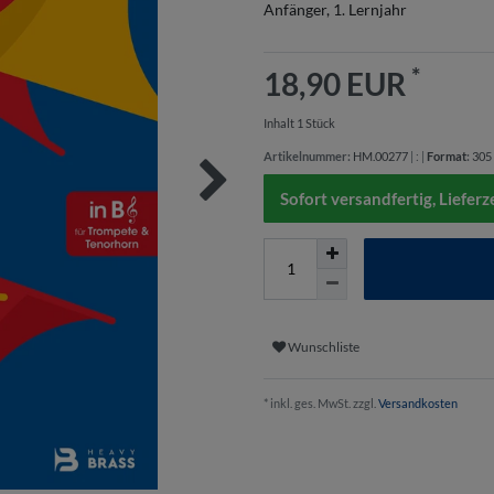
Anfänger, 1. Lernjahr
*
18,90 EUR
Inhalt
1
Stück
Artikelnummer:
HM.00277
|
:
|
Format
:
305
Sofort versandfertig, Lieferz
Wunschliste
* inkl. ges. MwSt. zzgl.
Versandkosten