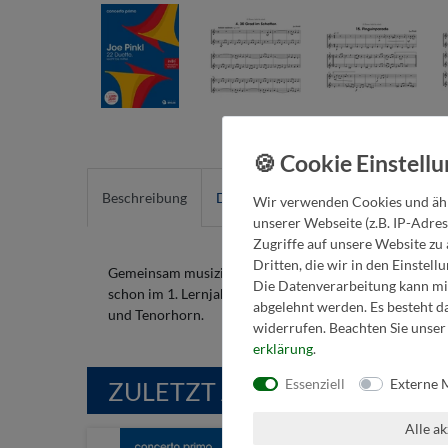
Beschreibung
Detailinfos
Wir verwenden Cookies und ähn
unserer Webseite (z.B. IP-Adres
Zugriffe auf unsere Website zu 
Dritten, die wir in den Einstel
Gemeinsam musizieren und üben ? dann macht der Musiku
Die Datenverarbeitung kann mit
schon im 1. Lernjahr spielbar und werden danach aufba
abgelehnt werden. Es besteht da
und Tenorhorn.
widerrufen. Beachten Sie unse
erklärung
.
Essenziell
Externe 
ZULETZT ANGESEHEN
Alle a