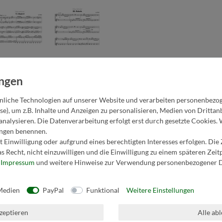
liche Technologien auf unserer Website und verarbeiten personenbezo
se), um z.B. Inhalte und Anzeigen zu personalisieren, Medien von Dritta
analysieren. Die Datenverarbeitung erfolgt erst durch gesetzte Cookies. 
lungen benennen.
nterricht noch mehr Freude. Diese 22 Stücke für zu zweit von Joe Pink
 Einwilligung oder aufgrund eines berechtigten Interesses erfolgen. Die
uend anspruchsvoller. Dabei werden unterschiedliche Stile kennengelern
s Recht, nicht einzuwilligen und die Einwilligung zu einem späteren Zei
r
Impressum
und weitere Hinweise zur Verwendung personenbezogener D
Medien
PayPal
Funktional
Weitere Einstellungen
kzeptieren
Alle ab