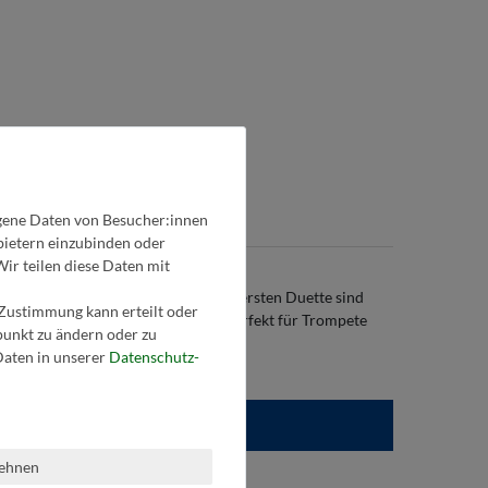
gene Daten von Besucher:innen
nbietern einzubinden oder
Wir teilen diese Daten mit
l bereichern jeden Unterricht. Die ersten Duette sind
 Zustimmung kann erteilt oder
t und neue Techniken erarbeitet. Perfekt für Trompete
tpunkt zu ändern oder zu
aten in unserer
Daten­schutz­
lehnen