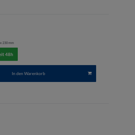
 x 230 mm
eit 48h
In den Warenkorb