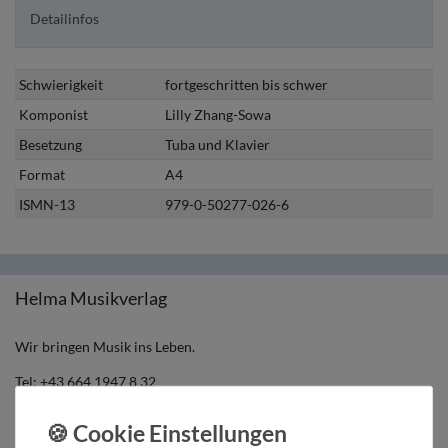
Detailinfos
Schwierigkeit
fortgeschritten bis schwer
Komponist
Lilly Zhang-Sowa
Besetzung
Tuba und Klavier
Format
A4
ISMN-13
979-0-50277-026-6
Helma Musikverlag
Wir bringen Musik ins Leben.
Tel:
+43 664 1947 8 32
Mail:
music@helmamusic.com
Kontaktieren Sie uns