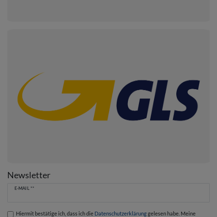
Newsletter
Newsletter
E-MAIL **
Honig
Hiermit bestätige ich, dass ich die
Daten­schutz­erklärung
gelesen habe. Meine