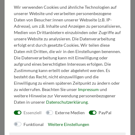
Wir verwenden Cookies und ähnliche Technologien auf
Kaufvertrag widerrufen
unserer Website und verarbeiten personenbezogene
Über den Button gelangen Sie zum Formular. Der Widerruf ist formfrei und
Daten von Besucher:innen unserer Webseite (z.B. IP-
ohne Angabe von Gründen möglich. Bestätigung folgt per E-Mail.
Adresse), um z.B. Inhalte und Anzeigen zu personalisieren,
Medien von Drittanbietern einzubinden oder Zugriffe auf
Zum Online-Widerruf
unsere Website zu analysieren. Die Datenverarbeitung
erfolgt erst durch gesetzte Cookies. Wir teilen diese
Daten mit Dritten, die wir in den Einstellungen benennen.
Zahlen Sie sicher mit
Die Datenverarbeitung kann mit Einwilligung oder
aufgrund eines berechtigten Interesses erfolgen. Die
Zustimmung kann erteilt oder abgelehnt werden. Es
besteht das Recht, nicht einzuwilligen und die
Einwilligung zu einem späteren Zeitpunkt zu ändern oder
zu widerrufen. Beachten Sie unser
Impressum
und
weitere Hinweise zur Verwendung personenbezogener
Daten in unserer
Daten­schutz­erklärung
.
Essenziell
Externe Medien
PayPal
Funktional
Weitere Einstellungen