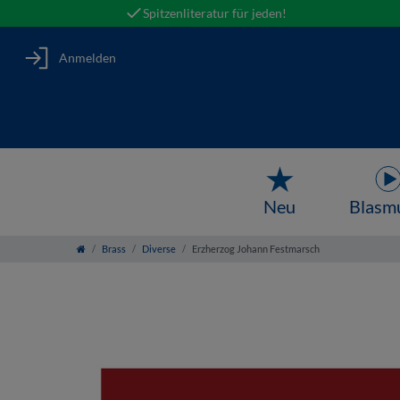
Spitzenliteratur für jeden!
Anmelden
Neu
Blasm
Brass
Diverse
Erzherzog Johann Festmarsch