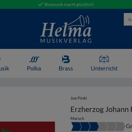
Blasmusik macht glücklich!
usik
Polka
Brass
Unterricht
Joe Pinkl
Erzherzog Johann 
Marsch
Gr