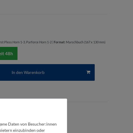
rst Pless Horn 1-3, Parforce Horn 1-2
|
Format
:
Marschbuch (167 x 130 mm)
eit 48h
In den Warenkorb
gene Daten von Besucher:innen
nbietern einzubinden oder