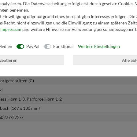
analysieren. Die Datenverarbeitung erfolgt erst durch gesetzte Cookies. 
lungen benennen.
 Einwilligung oder aufgrund eines berechtigten Interesses erfolgen. Die
s Recht, nicht einzuwilligen und die Einwilligung zu einem späteren Zei
r
Impressum
und weitere Hinweise zur Verwendung personenbezogener D
Medien
PayPal
Funktional
Weitere Einstellungen
kzeptieren
Alle ab
 fortgeschritten (C)
kl
less Horn 1-3, Parforce Horn 1-2
buch (167 x 130 mm)
50277-272-7