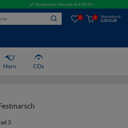
Kostenloser Versand ab EUR 50,--
Warenkorb
0
0
0,00 EUR
Horn
CDs
Festmarsch
ad 3