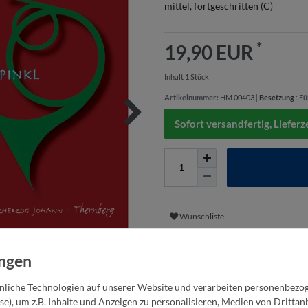
mittel, fortgeschritten (C)
*
19,90 EUR
Inhalt
1
Stück
Artikelnummer:
HM.00403
|
Besetzung
:
Fü
Sofort versandfertig, Lieferz
Wunschliste
* inkl. ges. MwSt. zzgl.
Versandkosten
liche Technologien auf unserer Website und verarbeiten personenbezo
se), um z.B. Inhalte und Anzeigen zu personalisieren, Medien von Dritta