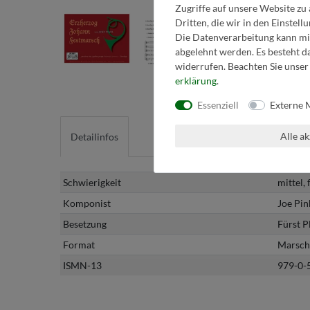
Zugriffe auf unsere Website zu 
Dritten, die wir in den Einstel
Die Datenverarbeitung kann mit
abgelehnt werden. Es besteht da
widerrufen. Beachten Sie unse
erklärung
.
Essenziell
Externe 
Alle a
Detailinfos
Schwierigkeit
mittel,
Komponist
Joe Pin
Besetzung
Fürst P
Format
Marsch
ISMN-13
979-0-