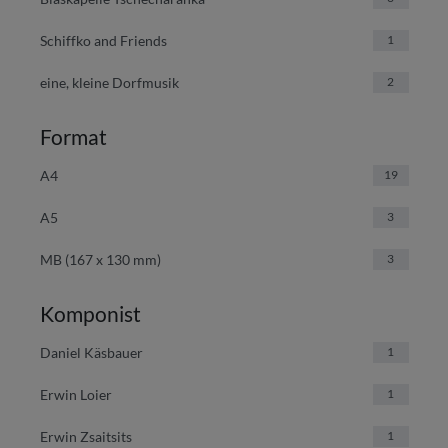
Schiffko and Friends
1
eine, kleine Dorfmusik
2
Format
A4
19
A5
3
MB (167 x 130 mm)
3
Komponist
Daniel Käsbauer
1
Erwin Loier
1
Erwin Zsaitsits
1