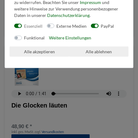
zu widerrufen. Beachten Sie unser
Impressum
und
weitere Hinweise zur Verwendung personenbezogener
Daten in unserer
Daten­schutz­erklärung
.
48,90 € *
inkl. ges. MwSt.
zzgl.
Versandkosten
Essenziell
Externe Medien
PayPal
Details anzeigen
Funktional
Weitere Einstellungen
Alle akzeptieren
Alle ablehnen
Die Glocken läuten
48,90 € *
inkl. ges. MwSt.
zzgl.
Versandkosten