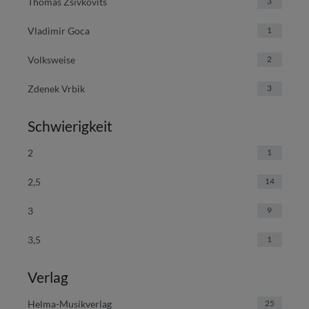
Thomas Zsivkovits
3
Vladimir Goca
1
Volksweise
2
Zdenek Vrbik
3
Schwierigkeit
2
1
2,5
14
3
9
3,5
1
Verlag
Helma-Musikverlag
25