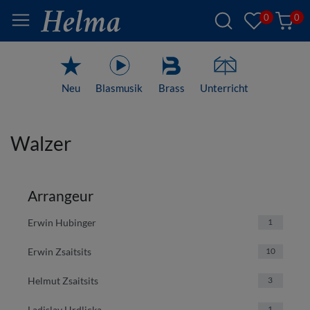
0
0
Neu
Blasmusik
Brass
Unterricht
Walzer
Arrangeur
Erwin Hubinger
1
Erwin Zsaitsits
10
Helmut Zsaitsits
3
Ladislav Hrdlicka
1