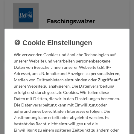
Faschingswalzer
48,90 € *
inkl. ges. MwSt.
zzgl.
Versandkosten
Details anzeigen
Wir verwenden Cookies und ähnliche Technologien auf
unserer Website und verarbeiten personenbezogene
Daten von Besucher:innen unserer Webseite (z.B. IP-
Adresse), um z.B. Inhalte und Anzeigen zu personalisieren,
Medien von Drittanbietern einzubinden oder Zugriffe auf
unsere Website zu analysieren. Die Datenverarbeitung
erfolgt erst durch gesetzte Cookies. Wir teilen diese
Daten mit Dritten, die wir in den Einstellungen benennen.
Die Datenverarbeitung kann mit Einwilligung oder
aufgrund eines berechtigten Interesses erfolgen. Die
Zustimmung kann erteilt oder abgelehnt werden. Es
besteht das Recht, nicht einzuwilligen und die
Pod Jasminem
Einwilligung zu einem späteren Zeitpunkt zu ändern oder