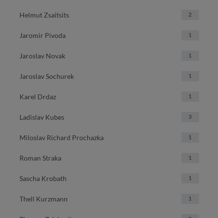
Helmut Zsaitsits
2
Jaromir Pivoda
1
Jaroslav Novak
1
Jaroslav Sochurek
1
Karel Drdaz
1
Ladislav Kubes
3
Miloslav Richard Prochazka
1
Roman Straka
1
Sascha Krobath
1
Thell Kurzmann
1