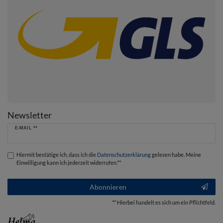
Newsletter
Newsletter
E-MAIL **
Honig
Hiermit bestätige ich, dass ich die
Daten­schutz­erklärung
gelesen habe. Meine
Einwilligung kann ich jederzeit widerrufen.**
Abonnieren
** Hierbei handelt es sich um ein Pflichtfeld.