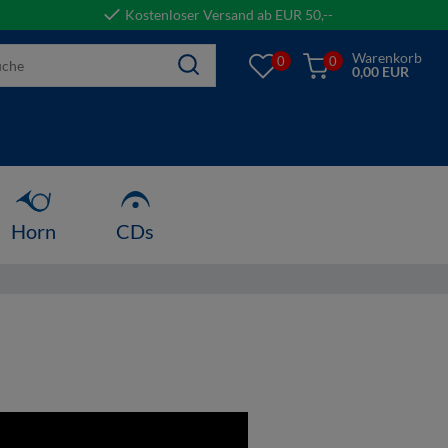
Kostenloser Versand ab EUR 50,--
Warenkorb
0
0
0,00 EUR
Horn
CDs