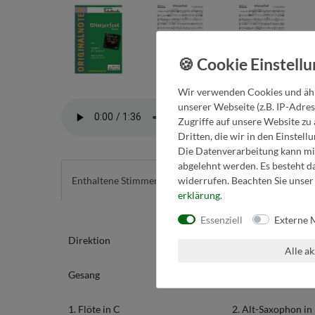
Wir verwenden Cookies und ähn
unserer Webseite (z.B. IP-Adres
Zugriffe auf unsere Website zu 
Dritten, die wir in den Einstel
Die Datenverarbeitung kann mit
abgelehnt werden. Es besteht da
widerrufen. Beachten Sie unse
Enthaltene Stimmen
Detailinfos
erklärung
.
Essenziell
Externe 
Direktion
3. Klarinette in B
Alle a
Gesang
1. Alt-Saxophon in
1. Flöte in C
2. Alt-Saxophon in