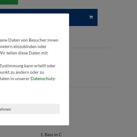
In den Warenkorb
gene Daten von Besucher:innen
nbietern einzubinden oder
Wir teilen diese Daten mit
 Zustimmung kann erteilt oder
tpunkt zu ändern oder zu
aten in unserer
Daten­schutz­
B
Bass in Es
lehnen
Bass in B
1. Bass in C