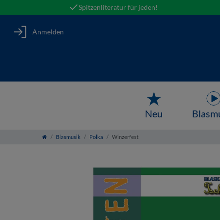
Spitzenliteratur für jeden!
Anmelden
Neu
Blasm
Blasmusik
Polka
Winzerfest