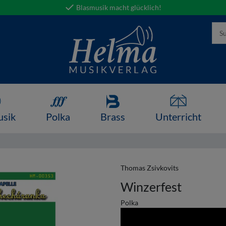
Blasmusik macht glücklich!
usik
Polka
Brass
Unterricht
Thomas Zsivkovits
Winzerfest
Polka