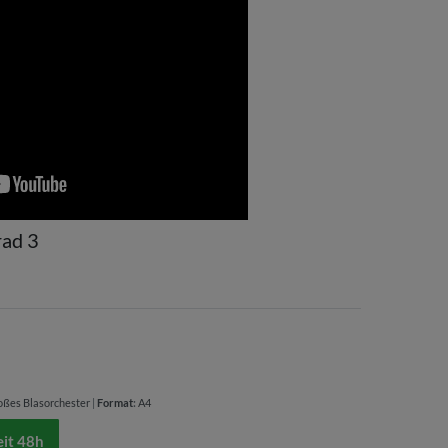
ad 3
oßes Blasorchester
|
Format
:
A4
eit 48h