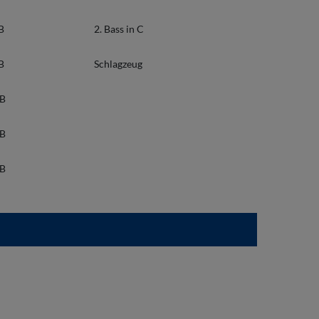
 B
2. Bass in C
 B
Schlagzeug
/B
/B
/B