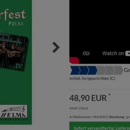
Gr
mittel, fortgeschritten (C)
*
48,90 EUR
Inhalt
1
Stück
Artikelnummer:
HM.00353
|
Besetzung
:
gr
Sofort versandfertig, Lieferz