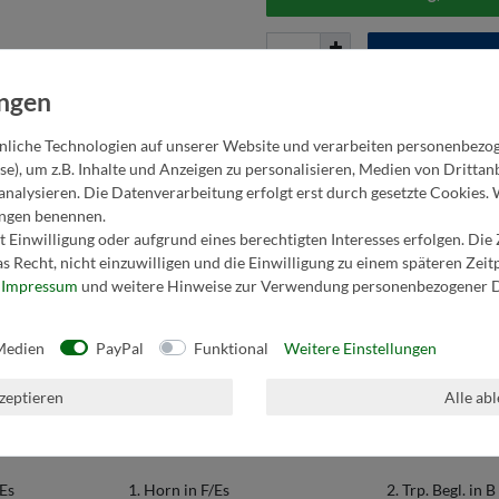
Wunschliste
liche Technologien auf unserer Website und verarbeiten personenbezo
se), um z.B. Inhalte und Anzeigen zu personalisieren, Medien von Dritta
analysieren. Die Datenverarbeitung erfolgt erst durch gesetzte Cookies. 
* inkl. ges. MwSt. zzgl.
Versandkosten
lungen benennen.
 Einwilligung oder aufgrund eines berechtigten Interesses erfolgen. Die
s Recht, nicht einzuwilligen und die Einwilligung zu einem späteren Zei
r
Impressum
und weitere Hinweise zur Verwendung personenbezogener D
Medien
PayPal
Funktional
Weitere Einstellungen
1. Tenorhorn in B
3. Trompete in 
kzeptieren
Alle ab
 Es
Bariton in B/C
1. Trp. Begl. in B
 Es
1. Horn in F/Es
2. Trp. Begl. in B