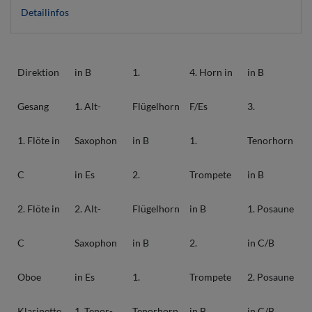
Detailinfos
Direktion
in B
1.
4. Horn in
in B
Gesang
1. Alt-
Flügelhorn
F/Es
3.
1. Flöte in
Saxophon
in B
1.
Tenorhorn
C
in Es
2.
Trompete
in B
2. Flöte in
2. Alt-
Flügelhorn
in B
1. Posaune
C
Saxophon
in B
2.
in C/B
Oboe
in Es
1.
Trompete
2. Posaune
Klarinette
1. Tenor-
Tenorhorn
in B
in C/B