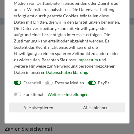
Medien von Drittanbietern einzubinden oder Zugriffe auf
unsere Website zu analysieren. Die Datenverarbeitung
erfolgt erst durch gesetzte Cookies. Wir teilen diese
Daten mit Dritten, die wir in den Einstellungen benennen.
Die Datenverarbeitung kann mit Einwilligung oder
Helma Musikverlag
aufgrund eines berechtigten Interesses erfolgen. Die
Zustimmung kann erteilt oder abgelehnt werden. Es
Wir bringen Musik ins Leben.
besteht das Recht, nicht einzuwilligen und die
Einwilligung zu einem späteren Zeitpunkt zu ändern oder
Tel:
+43 664 1947 8 32
zu widerrufen. Beachten Sie unser
Impressum
und
Mail:
music@helmamusic.com
weitere Hinweise zur Verwendung personenbezogener
Kontaktieren Sie uns
Daten in unserer
Daten­schutz­erklärung
.
Essenziell
Externe Medien
PayPal
Kaufvertrag widerrufen
Funktional
Weitere Einstellungen
Über den Button gelangen Sie zum Formular. Der Widerruf ist formfrei und
ohne Angabe von Gründen möglich. Bestätigung folgt per E-Mail.
Alle akzeptieren
Alle ablehnen
Zum Online-Widerruf
Zahlen Sie sicher mit