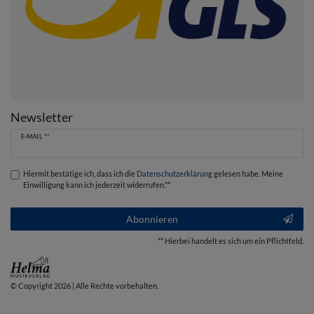
Newsletter
Newsletter
E-MAIL **
Honig
Hiermit bestätige ich, dass ich die
Daten­schutz­erklärung
gelesen habe. Meine
Einwilligung kann ich jederzeit widerrufen.**
Abonnieren
** Hierbei handelt es sich um ein Pflichtfeld.
© Copyright 2026 | Alle Rechte vorbehalten.