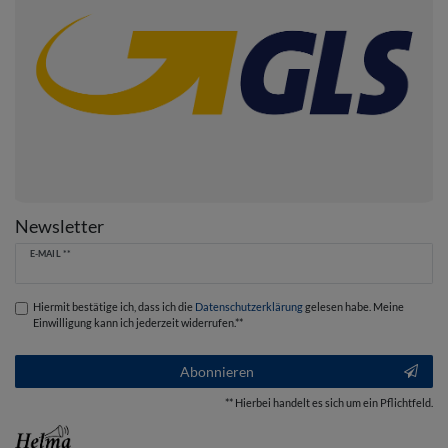
Newsletter
Newsletter
E-MAIL **
Honig
Hiermit bestätige ich, dass ich die
Daten­schutz­erklärung
gelesen habe. Meine
Einwilligung kann ich jederzeit widerrufen.**
Abonnieren
** Hierbei handelt es sich um ein Pflichtfeld.