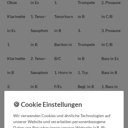
Oboe
in Es
1.
Trompete
2. Posaune
Klarinette
1. Tenor-
Tenorhorn
in B
in C/B
in Es
Saxophon
in B
3.
3. Posaune
1.
in B
Bariton in
Trompete
in C/B
Klarinette
2. Tenor-
B/C
in B
Bass in Es
in B
Saxophon
1. Horn in
1. Trp.
Bass in B
2.
in B
F/Es
Begl. in B
1. Bass in
Klarinette
Bariton-
2. Horn in
2. Trp.
C
in B
Saxophon
F/Es
Begl. in B
2. Bass in
Wir verwenden Cookies und ähnliche Technologien auf
unserer Website und verarbeiten personenbezogene
Daten von Besucher:innen unserer Webseite (z.B. IP-