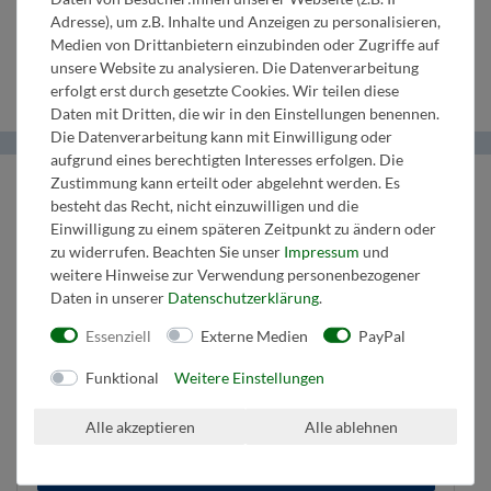
3.
in Es
3. Horn in
2.
C
Adresse), um z.B. Inhalte und Anzeigen zu personalisieren,
Medien von Drittanbietern einzubinden oder Zugriffe auf
Klarinette
F/Es
Tenorhorn
Schlagzeug
unsere Website zu analysieren. Die Datenverarbeitung
erfolgt erst durch gesetzte Cookies. Wir teilen diese
Daten mit Dritten, die wir in den Einstellungen benennen.
Die Datenverarbeitung kann mit Einwilligung oder
aufgrund eines berechtigten Interesses erfolgen. Die
Helma Musikverlag
Zustimmung kann erteilt oder abgelehnt werden. Es
besteht das Recht, nicht einzuwilligen und die
Einwilligung zu einem späteren Zeitpunkt zu ändern oder
Wir bringen Musik ins Leben.
zu widerrufen. Beachten Sie unser
Impressum
und
Tel:
+43 664 1947 8 32
weitere Hinweise zur Verwendung personenbezogener
Mail:
music@helmamusic.com
Daten in unserer
Daten­schutz­erklärung
.
Kontaktieren Sie uns
Essenziell
Externe Medien
PayPal
Funktional
Weitere Einstellungen
Kaufvertrag widerrufen
Über den Button gelangen Sie zum Formular. Der Widerruf ist formfrei und
Alle akzeptieren
Alle ablehnen
ohne Angabe von Gründen möglich. Bestätigung folgt per E-Mail.
Zum Online-Widerruf