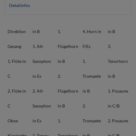
Detailinfos
Direktion
in B
1.
4. Horn in
in B
Gesang
1. Alt-
Flügelhorn
F/Es
3.
1. Flöte in
Saxophon
in B
1.
Tenorhorn
C
in Es
2.
Trompete
in B
2. Flöte in
2. Alt-
Flügelhorn
in B
1. Posaune
C
Saxophon
in B
2.
in C/B
Oboe
in Es
1.
Trompete
2. Posaune
Klarinette
1. Tenor-
Tenorhorn
in B
in C/B