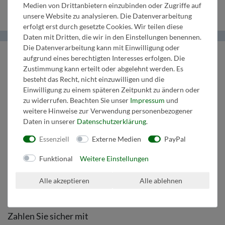
Medien von Drittanbietern einzubinden oder Zugriffe auf
unsere Website zu analysieren. Die Datenverarbeitung
erfolgt erst durch gesetzte Cookies. Wir teilen diese
Daten mit Dritten, die wir in den Einstellungen benennen.
Die Datenverarbeitung kann mit Einwilligung oder
Helma Musikverlag
aufgrund eines berechtigten Interesses erfolgen. Die
Zustimmung kann erteilt oder abgelehnt werden. Es
Wir bringen Musik ins Leben.
besteht das Recht, nicht einzuwilligen und die
Einwilligung zu einem späteren Zeitpunkt zu ändern oder
Tel:
+43 664 1947 8 32
zu widerrufen. Beachten Sie unser
Impressum
und
Mail:
music@helmamusic.com
weitere Hinweise zur Verwendung personenbezogener
Kontaktieren Sie uns
Daten in unserer
Daten­schutz­erklärung
.
Essenziell
Externe Medien
PayPal
Kaufvertrag widerrufen
Funktional
Weitere Einstellungen
Über den Button gelangen Sie zum Formular. Der Widerruf ist formfrei und
ohne Angabe von Gründen möglich. Bestätigung folgt per E-Mail.
Alle akzeptieren
Alle ablehnen
Zum Online-Widerruf
Zahlen Sie sicher mit