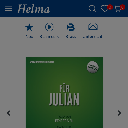
0
0
Neu
Blasmusik
Brass
Unterricht