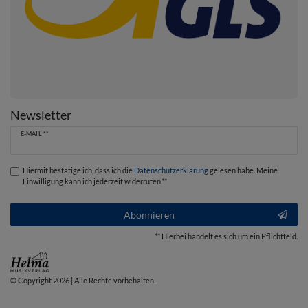
Newsletter
Newsletter
E-MAIL **
Honig
Hiermit bestätige ich, dass ich die
Daten­schutz­erklärung
gelesen habe. Meine
Einwilligung kann ich jederzeit widerrufen.**
Abonnieren
** Hierbei handelt es sich um ein Pflichtfeld.
© Copyright 2026 | Alle Rechte vorbehalten.