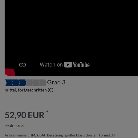
Grad 3
mittel, fortgeschritten (C)
*
52,90 EUR
Inhalt
1
Stück
Artikelnummer:
HM.00544
|
Besetzung
:
großes Blasorchester
|
Format
:
A4