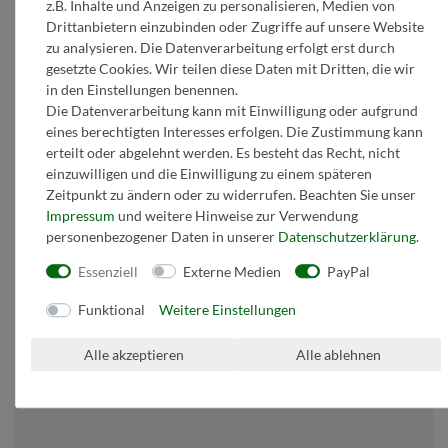
z.B. Inhalte und Anzeigen zu personalisieren, Medien von
Drittanbietern einzubinden oder Zugriffe auf unsere Website
zu analysieren. Die Datenverarbeitung erfolgt erst durch
Kaufvertrag widerrufen
gesetzte Cookies. Wir teilen diese Daten mit Dritten, die wir
in den Einstellungen benennen.
Über den Button gelangen Sie zum Formular. Der Widerruf ist formfrei und
ohne Angabe von Gründen möglich. Bestätigung folgt per E-Mail.
Die Datenverarbeitung kann mit Einwilligung oder aufgrund
eines berechtigten Interesses erfolgen. Die Zustimmung kann
Zum Online-Widerruf
erteilt oder abgelehnt werden. Es besteht das Recht, nicht
einzuwilligen und die Einwilligung zu einem späteren
Zeitpunkt zu ändern oder zu widerrufen. Beachten Sie unser
Zahlen Sie sicher mit
Impressum
und weitere Hinweise zur Verwendung
personenbezogener Daten in unserer
Daten­schutz­erklärung
.
Essenziell
Externe Medien
PayPal
Funktional
Weitere Einstellungen
Alle akzeptieren
Alle ablehnen