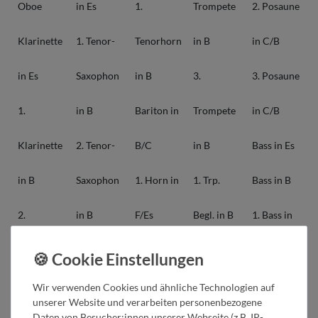
Oboe
in Es
1.
Trompete
2. Posaune
Klarinette
1. Tenor-
Tenorhorn
in B
in C/B
in Es
Saxophon
in B
3.
3. Posaune
1.
in B
Bariton in
Trompete
in C/B
Klarinette
2. Tenor-
B/C
in B
Bass in Es
in B
Saxophon
1. Horn in
1. Trp.
Bass in B
2.
in B
F/Es
Begl. in B
1. Bass in
Klarinette
Bariton-
2. Horn in
2. Trp.
C
in B
Saxophon
F/Es
Begl. in B
2. Bass in
Wir verwenden Cookies und ähnliche Technologien auf
unserer Website und verarbeiten personenbezogene
Daten von Besucher:innen unserer Webseite (z.B. IP-