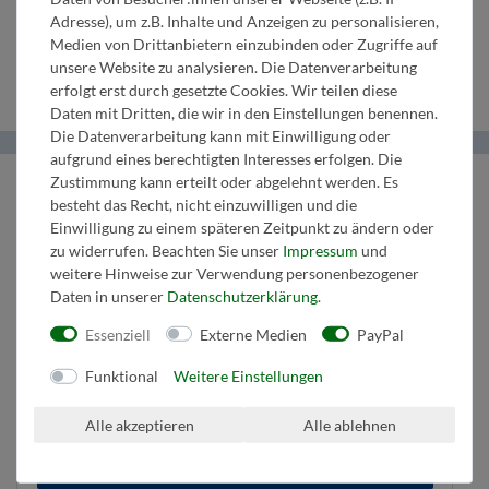
3.
in Es
3. Horn in
2.
C
Adresse), um z.B. Inhalte und Anzeigen zu personalisieren,
Medien von Drittanbietern einzubinden oder Zugriffe auf
Klarinette
F/Es
Tenorhorn
Schlagzeug
unsere Website zu analysieren. Die Datenverarbeitung
erfolgt erst durch gesetzte Cookies. Wir teilen diese
Daten mit Dritten, die wir in den Einstellungen benennen.
Die Datenverarbeitung kann mit Einwilligung oder
aufgrund eines berechtigten Interesses erfolgen. Die
Helma Musikverlag
Zustimmung kann erteilt oder abgelehnt werden. Es
besteht das Recht, nicht einzuwilligen und die
Einwilligung zu einem späteren Zeitpunkt zu ändern oder
Wir bringen Musik ins Leben.
zu widerrufen. Beachten Sie unser
Impressum
und
Tel:
+43 664 1947 8 32
weitere Hinweise zur Verwendung personenbezogener
Mail:
music@helmamusic.com
Daten in unserer
Daten­schutz­erklärung
.
Kontaktieren Sie uns
Essenziell
Externe Medien
PayPal
Funktional
Weitere Einstellungen
Kaufvertrag widerrufen
Über den Button gelangen Sie zum Formular. Der Widerruf ist formfrei und
Alle akzeptieren
Alle ablehnen
ohne Angabe von Gründen möglich. Bestätigung folgt per E-Mail.
Zum Online-Widerruf