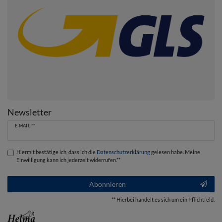
Newsletter
Newsletter
E-MAIL **
Honig
Hiermit bestätige ich, dass ich die
Daten­schutz­erklärung
gelesen habe. Meine
Einwilligung kann ich jederzeit widerrufen.**
Abonnieren
** Hierbei handelt es sich um ein Pflichtfeld.