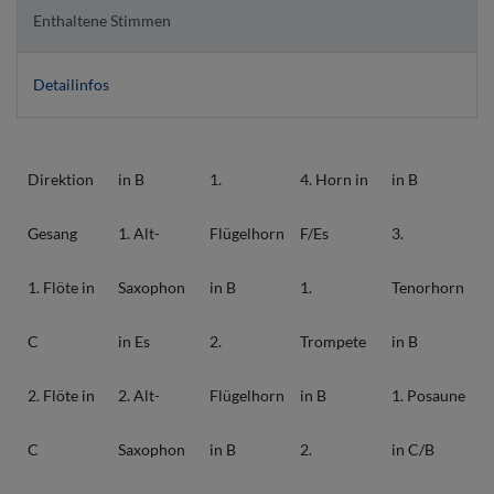
Enthaltene Stimmen
Detailinfos
Direktion
in B
1.
4. Horn in
in B
Gesang
1. Alt-
Flügelhorn
F/Es
3.
1. Flöte in
Saxophon
in B
1.
Tenorhorn
C
in Es
2.
Trompete
in B
2. Flöte in
2. Alt-
Flügelhorn
in B
1. Posaune
C
Saxophon
in B
2.
in C/B