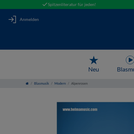
Spitzenliteratur für jeden!
Anmelden
Neu
Blasm
Blasmusik
Modern
Alpenrosen