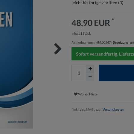
leicht bis fortgeschritten (B)
*
48,90 EUR
Inhalt
1
Stück
Artikelnummer:
HM.00547
|
Besetzung
:
gr
Sofort versandfertig, Lieferz
Wunschliste
* inkl. ges. MwSt. zzgl.
Versandkosten