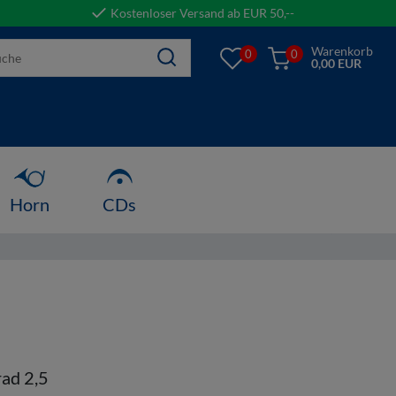
Kostenloser Versand ab EUR 50,--
Warenkorb
0
0
0,00 EUR
Horn
CDs
ad 2,5