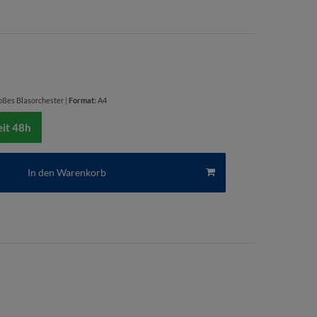
oßes Blasorchester
|
Format
:
A4
eit 48h
In den Warenkorb