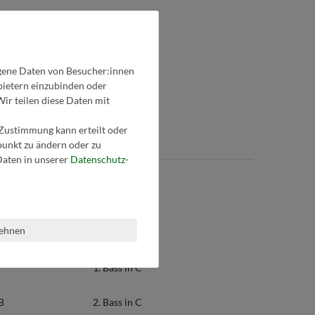
gene Daten von Besucher:innen
nbietern einzubinden oder
Wir teilen diese Daten mit
 Zustimmung kann erteilt oder
tpunkt zu ändern oder zu
aten in unserer
Daten­schutz­
B
Bass in Es
lehnen
Bass in B
1. Bass in C
 B
2. Bass in C