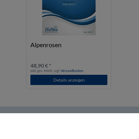
Alpenrosen
48,90 € *
inkl. ges. MwSt.
zzgl.
Versandkosten
Details anzeigen
Helma Musikverlag
Zahlen 
Wir bringen Musik ins Leben.