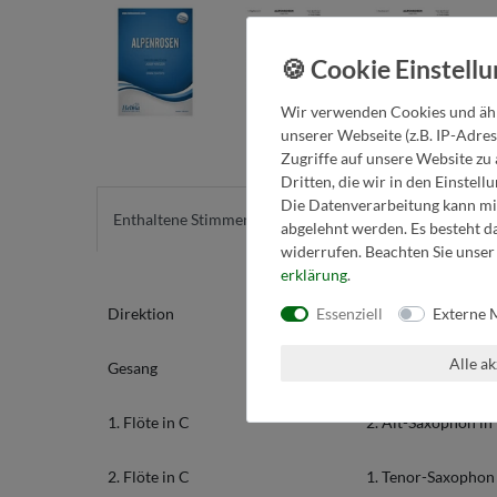
Wir verwenden Cookies und ähn
unserer Webseite (z.B. IP-Adres
Zugriffe auf unsere Website zu 
Dritten, die wir in den Einstel
Die Datenverarbeitung kann mit
Enthaltene Stimmen
Detailinfos
abgelehnt werden. Es besteht da
widerrufen. Beachten Sie unse
erklärung
.
Essenziell
Externe 
Direktion
3. Klarinette in B
Alle a
Gesang
1. Alt-Saxophon in
1. Flöte in C
2. Alt-Saxophon in
2. Flöte in C
1. Tenor-Saxophon 