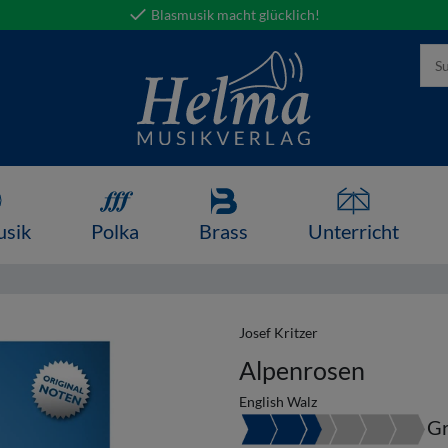
Blasmusik macht glücklich!
usik
Polka
Brass
Unterricht
Josef Kritzer
Alpenrosen
English Walz
Gr