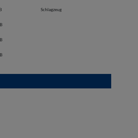
 B
Schlagzeug
/B
/B
/B