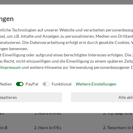
liche Technologien auf unserer Website und verarbeiten personenbezo
se), um z.B. Inhalte und Anzeigen zu personalisieren, Medien von Dritta
analysieren. Die Datenverarbeitung erfolgt erst durch gesetzte Cookies. 
lungen benennen.
 Einwilligung oder aufgrund eines berechtigten Interesses erfolgen. Die
s Recht, nicht einzuwilligen und die Einwilligung zu einem späteren Zei
r
Impressum
und weitere Hinweise zur Verwendung personenbezogener D
Medien
PayPal
Funktional
Weitere Einstellungen
1. Tenorhorn in B
3. Trompete in 
kzeptieren
Alle ab
 Es
Bariton in B/C
1. Trp. Begl. in B
 Es
1. Horn in F/Es
2. Trp. Begl. in B
in B
2. Horn in F/Es
2. Tenorhorn in