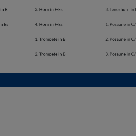
in B
3. Horn in F/Es
3. Tenorhorn in
in Es
4. Horn in F/Es
1. Posaune in C
1. Trompete in B
2. Posaune in C
2. Trompete in B
3. Posaune in C