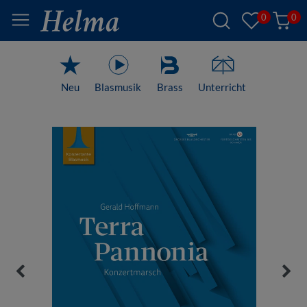
0
0
Neu
Blasmusik
Brass
Unterricht