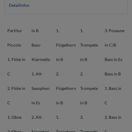
Detailinfos
Partitur
in B
1.
1.
3. Posaune
Piccolo
Bass-
Flügelhorn
Trompete
in C/B
1. Flöte in
Klarinette
in B
in B
Bass in Es
C
1. Alt-
2.
2.
Bass in B
2. Flöte in
Saxophon
Flügelhorn
Trompete
1. Bass in
C
in Es
in B
in B
C
1. Oboe
2. Alt-
1.
3.
2. Bass in
2. Oboe
Saxophon
Tenorhorn
Trompete
C