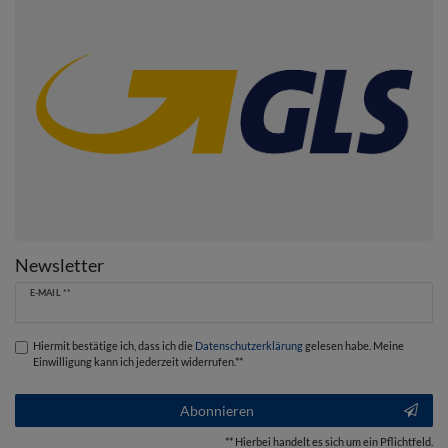
Newsletter
Newsletter
E-MAIL **
Honig
Hiermit bestätige ich, dass ich die
Daten­schutz­erklärung
gelesen habe. Meine
Einwilligung kann ich jederzeit widerrufen.**
Abonnieren
** Hierbei handelt es sich um ein Pflichtfeld.