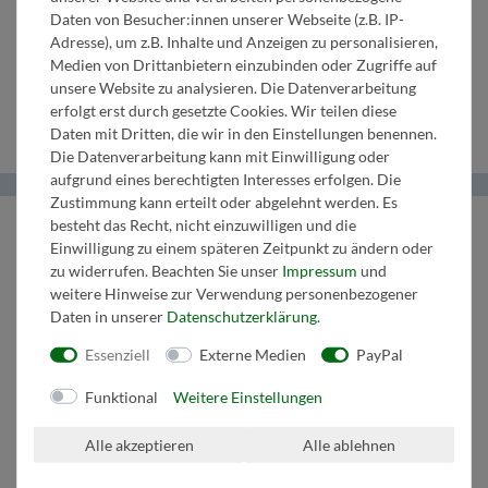
Daten von Besucher:innen unserer Webseite (z.B. IP-
Adresse), um z.B. Inhalte und Anzeigen zu personalisieren,
3.
in Es
4. Horn in
2. Posaune
Medien von Drittanbietern einzubinden oder Zugriffe auf
unsere Website zu analysieren. Die Datenverarbeitung
Klarinette
F/Es
in C/B
erfolgt erst durch gesetzte Cookies. Wir teilen diese
Daten mit Dritten, die wir in den Einstellungen benennen.
Die Datenverarbeitung kann mit Einwilligung oder
aufgrund eines berechtigten Interesses erfolgen. Die
Zustimmung kann erteilt oder abgelehnt werden. Es
Helma Musikverlag
besteht das Recht, nicht einzuwilligen und die
Einwilligung zu einem späteren Zeitpunkt zu ändern oder
zu widerrufen. Beachten Sie unser
Impressum
und
Wir bringen Musik ins Leben.
weitere Hinweise zur Verwendung personenbezogener
Tel:
+43 664 1947 8 32
Daten in unserer
Daten­schutz­erklärung
.
Mail:
music@helmamusic.com
Kontaktieren Sie uns
Essenziell
Externe Medien
PayPal
Funktional
Weitere Einstellungen
Kaufvertrag widerrufen
Alle akzeptieren
Alle ablehnen
Über den Button gelangen Sie zum Formular. Der Widerruf ist formfrei und
ohne Angabe von Gründen möglich. Bestätigung folgt per E-Mail.