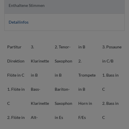
Enthaltene Stimmen
Detailinfos
Partitur
3.
2. Tenor-
in B
3. Posaune
Direktion
Klarinette
Saxophon
2.
in C/B
Flöte in C
in B
in B
Trompete
1. Bass in
1. Flöte in
Bass-
Bariton-
in B
C
C
Klarinette
Saxophon
Horn in
2. Bass in
2. Flöte in
Alt-
in Es
F/Es
C