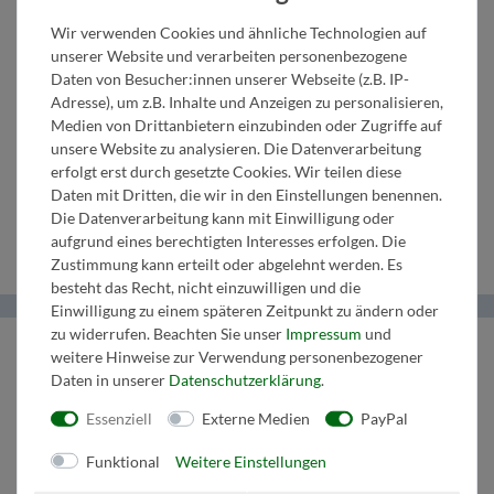
in B
Saxophon
B/C
C/B
Becken
Wir verwenden Cookies und ähnliche Technologien auf
2.
in B
Trompete
1. Posaune
unserer Website und verarbeiten personenbezogene
Daten von Besucher:innen unserer Webseite (z.B. IP-
Adresse), um z.B. Inhalte und Anzeigen zu personalisieren,
Klarinette
1. Tenor-
in B
in C/B
Medien von Drittanbietern einzubinden oder Zugriffe auf
unsere Website zu analysieren. Die Datenverarbeitung
in B
Saxophon
1.
2. Posaune
erfolgt erst durch gesetzte Cookies. Wir teilen diese
Daten mit Dritten, die wir in den Einstellungen benennen.
in B
Trompete
in C/B
Die Datenverarbeitung kann mit Einwilligung oder
aufgrund eines berechtigten Interesses erfolgen. Die
Zustimmung kann erteilt oder abgelehnt werden. Es
besteht das Recht, nicht einzuwilligen und die
Einwilligung zu einem späteren Zeitpunkt zu ändern oder
zu widerrufen. Beachten Sie unser
Impressum
und
Helma Musikverlag
weitere Hinweise zur Verwendung personenbezogener
Daten in unserer
Daten­schutz­erklärung
.
Wir bringen Musik ins Leben.
Essenziell
Externe Medien
PayPal
Tel:
+43 664 1947 8 32
Mail:
music@helmamusic.com
Funktional
Weitere Einstellungen
Kontaktieren Sie uns