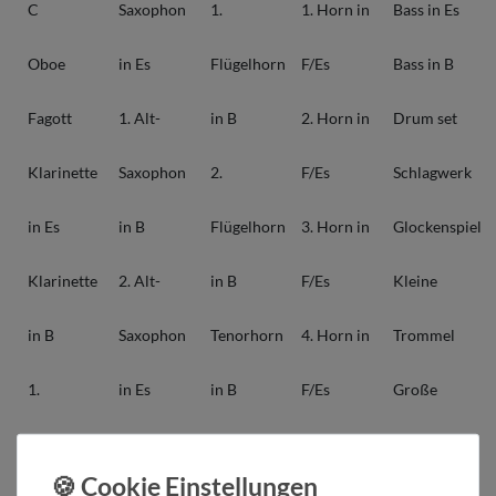
C
Saxophon
1.
1. Horn in
Bass in Es
Oboe
in Es
Flügelhorn
F/Es
Bass in B
Fagott
1. Alt-
in B
2. Horn in
Drum set
Klarinette
Saxophon
2.
F/Es
Schlagwerk
in Es
in B
Flügelhorn
3. Horn in
Glockenspiel
Klarinette
2. Alt-
in B
F/Es
Kleine
in B
Saxophon
Tenorhorn
4. Horn in
Trommel
1.
in Es
in B
F/Es
Große
Klarinette
Tenor-
Bariton in
Posaune in
Trommel