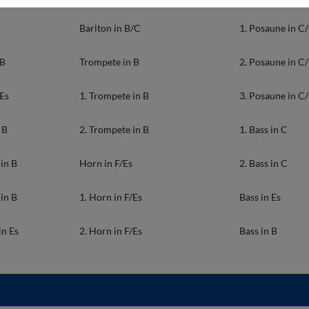
Bariton in B/C
1. Posaune in C
 B
Trompete in B
2. Posaune in C
 Es
1. Trompete in B
3. Posaune in C
 B
2. Trompete in B
1. Bass in C
in B
Horn in F/Es
2. Bass in C
in B
1. Horn in F/Es
Bass in Es
in Es
2. Horn in F/Es
Bass in B