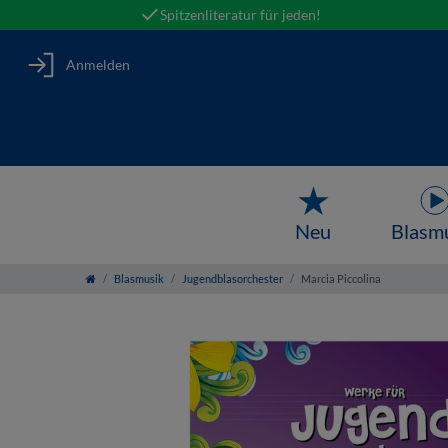
Spitzenliteratur für jeden!
Anmelden
Neu
Blasm
Blasmusik
Jugendblasorchester
Marcia Piccolina