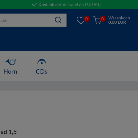
Kostenloser Versand ab EUR 50,--
Warenkorb
0
0
0,00 EUR
Horn
CDs
ad 1,5