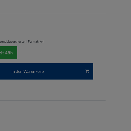
gendblasorchester
|
Format
:
A4
eit 48h
In den Warenkorb