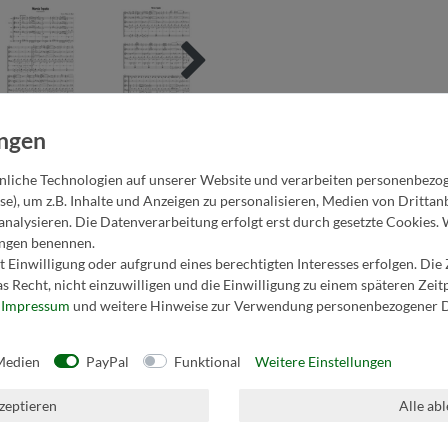
liche Technologien auf unserer Website und verarbeiten personenbezo
se), um z.B. Inhalte und Anzeigen zu personalisieren, Medien von Dritta
analysieren. Die Datenverarbeitung erfolgt erst durch gesetzte Cookies. 
lungen benennen.
 Einwilligung oder aufgrund eines berechtigten Interesses erfolgen. Die
s Recht, nicht einzuwilligen und die Einwilligung zu einem späteren Zei
r
Impressum
und weitere Hinweise zur Verwendung personenbezogener D
1. Flügelhorn in B
3. Horn in F/Es
Medien
PayPal
Funktional
Weitere Einstellungen
2. Flügelhorn in B
4. Horn in F/Es
kzeptieren
Alle ab
Tenorhorn in B
Posaune in C/B