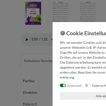
Wir verwenden Cookies und ähn
unserer Webseite (z.B. IP-Adres
Zugriffe auf unsere Website zu 
Dritten, die wir in den Einstel
Enthaltene Stimmen
Detailinfos
Die Datenverarbeitung kann mit
abgelehnt werden. Es besteht da
widerrufen. Beachten Sie unse
erklärung
.
Partitur
2. Klarinette in B
Essenziell
Externe 
Direktion
3. Klarinette in B
Alle a
Flöte in C
Bass-Klarinette