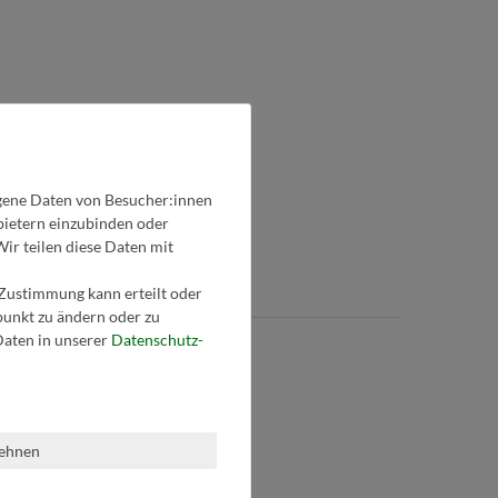
gene Daten von Besucher:innen
nbietern einzubinden oder
Wir teilen diese Daten mit
 Zustimmung kann erteilt oder
tpunkt zu ändern oder zu
aten in unserer
Daten­schutz­
Drum set
Schlagwerk
lehnen
Glockenspiel