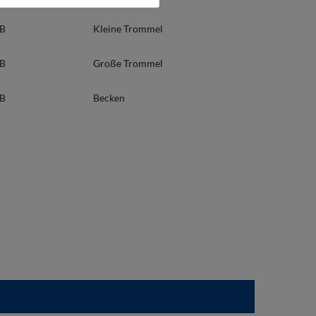
/B
Kleine Trommel
/B
Große Trommel
/B
Becken