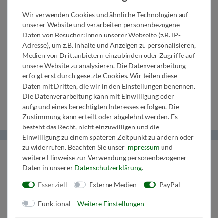
in B
Saxophon
B/C
C/B
Becken
Wir verwenden Cookies und ähnliche Technologien auf
2.
in B
Trompete
1. Posaune
unserer Website und verarbeiten personenbezogene
Daten von Besucher:innen unserer Webseite (z.B. IP-
Adresse), um z.B. Inhalte und Anzeigen zu personalisieren,
Klarinette
1. Tenor-
in B
in C/B
Medien von Drittanbietern einzubinden oder Zugriffe auf
unsere Website zu analysieren. Die Datenverarbeitung
in B
Saxophon
1.
2. Posaune
erfolgt erst durch gesetzte Cookies. Wir teilen diese
Daten mit Dritten, die wir in den Einstellungen benennen.
in B
Trompete
in C/B
Die Datenverarbeitung kann mit Einwilligung oder
aufgrund eines berechtigten Interesses erfolgen. Die
Zustimmung kann erteilt oder abgelehnt werden. Es
besteht das Recht, nicht einzuwilligen und die
Einwilligung zu einem späteren Zeitpunkt zu ändern oder
zu widerrufen. Beachten Sie unser
Impressum
und
Helma Musikverlag
weitere Hinweise zur Verwendung personenbezogener
Daten in unserer
Daten­schutz­erklärung
.
Wir bringen Musik ins Leben.
Essenziell
Externe Medien
PayPal
Tel:
+43 664 1947 8 32
Mail:
music@helmamusic.com
Funktional
Weitere Einstellungen
Kontaktieren Sie uns