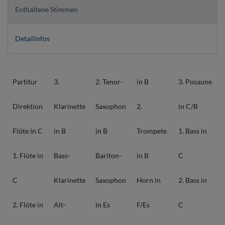
Enthaltene Stimmen
Detailinfos
Partitur
3.
2. Tenor-
in B
3. Posaune
Direktion
Klarinette
Saxophon
2.
in C/B
Flöte in C
in B
in B
Trompete
1. Bass in
1. Flöte in
Bass-
Bariton-
in B
C
C
Klarinette
Saxophon
Horn in
2. Bass in
2. Flöte in
Alt-
in Es
F/Es
C