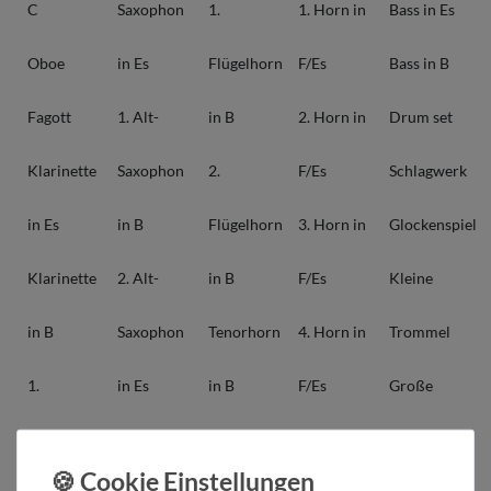
C
Saxophon
1.
1. Horn in
Bass in Es
Oboe
in Es
Flügelhorn
F/Es
Bass in B
Fagott
1. Alt-
in B
2. Horn in
Drum set
Klarinette
Saxophon
2.
F/Es
Schlagwerk
in Es
in B
Flügelhorn
3. Horn in
Glockenspiel
Klarinette
2. Alt-
in B
F/Es
Kleine
in B
Saxophon
Tenorhorn
4. Horn in
Trommel
1.
in Es
in B
F/Es
Große
Klarinette
Tenor-
Bariton in
Posaune in
Trommel