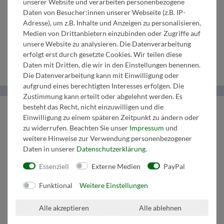
unserer Website und verarbeiten personenbezogene
in B
Saxophon
F/Es
Begl. in B
2. Bass in
Daten von Besucher:innen unserer Webseite (z.B. IP-
Adresse), um z.B. Inhalte und Anzeigen zu personalisieren,
3.
in Es
3. Horn in
2.
C
Medien von Drittanbietern einzubinden oder Zugriffe auf
unsere Website zu analysieren. Die Datenverarbeitung
Klarinette
F/Es
Tenorhorn
Schlagzeug
erfolgt erst durch gesetzte Cookies. Wir teilen diese
Daten mit Dritten, die wir in den Einstellungen benennen.
Die Datenverarbeitung kann mit Einwilligung oder
aufgrund eines berechtigten Interesses erfolgen. Die
Zustimmung kann erteilt oder abgelehnt werden. Es
besteht das Recht, nicht einzuwilligen und die
Helma Musikverlag
Einwilligung zu einem späteren Zeitpunkt zu ändern oder
zu widerrufen. Beachten Sie unser
Impressum
und
Wir bringen Musik ins Leben.
weitere Hinweise zur Verwendung personenbezogener
Daten in unserer
Daten­schutz­erklärung
.
Tel:
+43 664 1947 8 32
Mail:
music@helmamusic.com
Essenziell
Externe Medien
PayPal
Kontaktieren Sie uns
Funktional
Weitere Einstellungen
Kaufvertrag widerrufen
Alle akzeptieren
Alle ablehnen
Über den Button gelangen Sie zum Formular. Der Widerruf ist formfrei und
ohne Angabe von Gründen möglich. Bestätigung folgt per E-Mail.