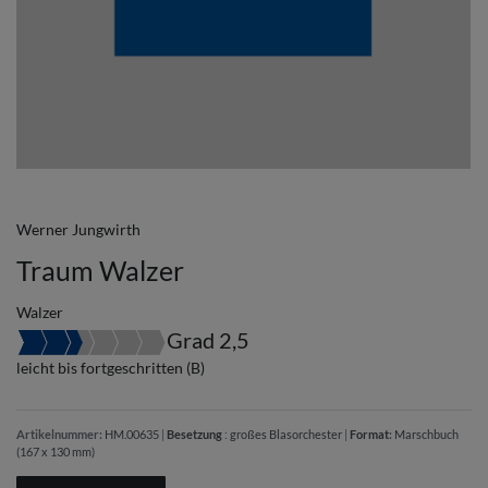
Werner Jungwirth
Traum Walzer
Walzer
Grad 2,5
leicht bis fortgeschritten (B)
Artikelnummer:
HM.00635
|
Besetzung
:
großes Blasorchester
|
Format
:
Marschbuch
(167 x 130 mm)