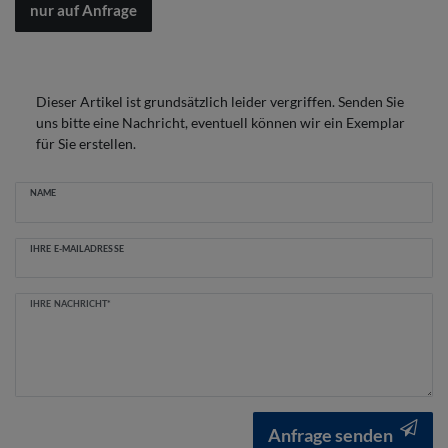
nur auf Anfrage
Dieser Artikel ist grundsätzlich leider vergriffen. Senden Sie
uns bitte eine Nachricht, eventuell können wir ein Exemplar
für Sie erstellen.
Ceres::Template.mailFormHoneypotLabel
NAME
IHRE E-MAILADRESSE
IHRE NACHRICHT*
Anfrage senden