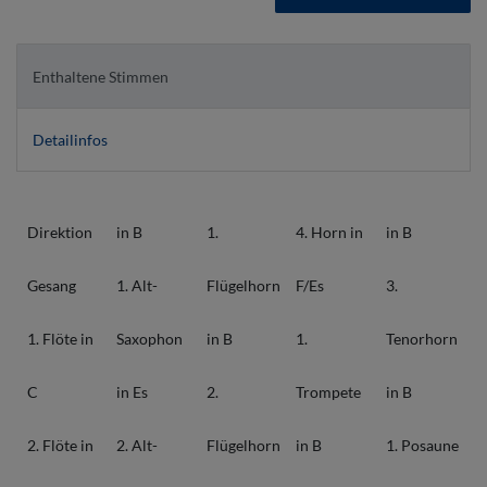
Enthaltene Stimmen
Detailinfos
Direktion
in B
1.
4. Horn in
in B
Gesang
1. Alt-
Flügelhorn
F/Es
3.
1. Flöte in
Saxophon
in B
1.
Tenorhorn
C
in Es
2.
Trompete
in B
2. Flöte in
2. Alt-
Flügelhorn
in B
1. Posaune