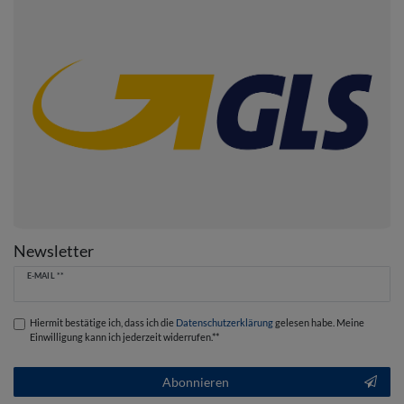
Newsletter
Newsletter
E-MAIL **
Honig
Hiermit bestätige ich, dass ich die
Daten­schutz­erklärung
gelesen habe. Meine
Einwilligung kann ich jederzeit widerrufen.**
Abonnieren