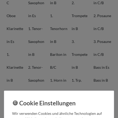
C
Saxophon
in B
2.
in C/B
Oboe
in Es
1.
Trompete
2. Posaune
Klarinette
1. Tenor-
Tenorhorn
in B
in C/B
in Es
Saxophon
in B
3.
3. Posaune
1.
in B
Bariton in
Trompete
in C/B
Klarinette
2. Tenor-
B/C
in B
Bass in Es
in B
Saxophon
1. Horn in
1. Trp.
Bass in B
2.
in B
F/Es
Begl. in B
1. Bass in
Klarinette
Bariton-
2. Horn in
2. Trp.
C
Wir verwenden Cookies und ähnliche Technologien auf