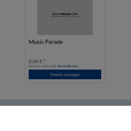
Music Parade
0,00 € *
inkl. ges. MwSt.
zzgl.
Versandkosten
Details anzeigen
Helma Musikverlag
Zahlen 
Wir bringen Musik ins Leben.