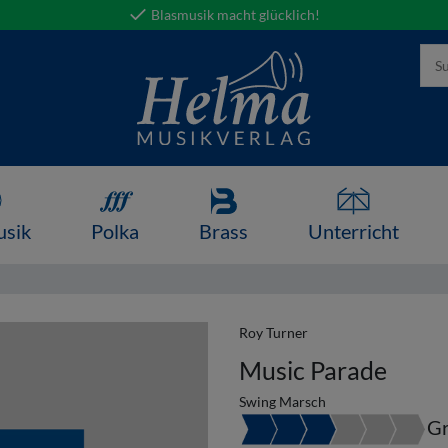
Blasmusik macht glücklich!
usik
Polka
Brass
Unterricht
Roy Turner
Music Parade
Swing Marsch
Gr