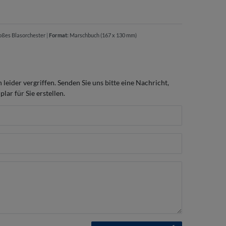
oßes Blasorchester
|
Format
:
Marschbuch (167 x 130 mm)
h leider vergriffen. Senden Sie uns bitte eine Nachricht,
lar für Sie erstellen.
Label