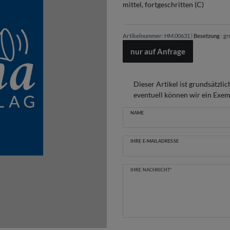
mittel, fortgeschritten (C)
Artikelnummer:
HM.00631
|
Besetzung
:
gr
nur auf Anfrage
Dieser Artikel ist grundsätzlic
eventuell können wir ein Exemp
Ceres::Template.mailFormHoneypot
NAME
IHRE E-MAILADRESSE
IHRE NACHRICHT*