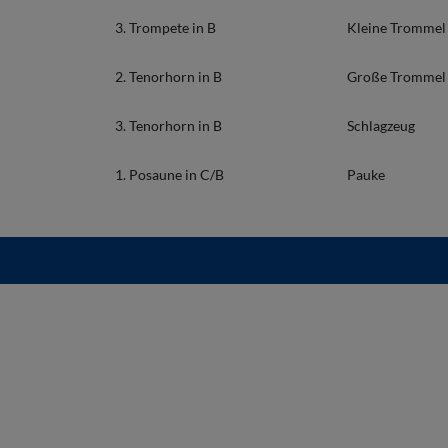
3. Trompete in B
Kleine Trommel
2. Tenorhorn in B
Große Trommel
3. Tenorhorn in B
Schlagzeug
1. Posaune in C/B
Pauke