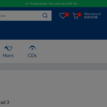
Kostenloser Versand ab EUR 50,--
Warenkorb
0
0
0,00 EUR
Horn
CDs
ad 3