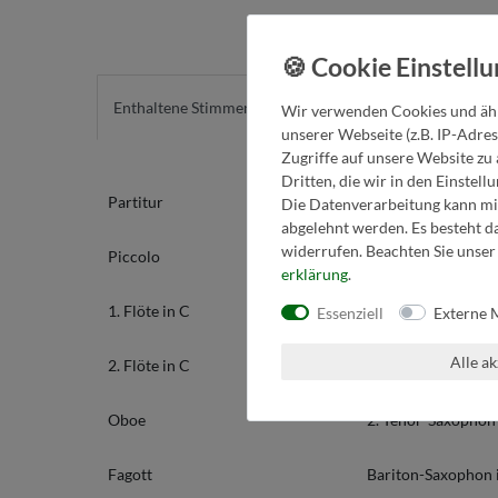
Enthaltene Stimmen
Detailinfos
Wir verwenden Cookies und ähn
unserer Webseite (z.B. IP-Adres
Zugriffe auf unsere Website zu 
Dritten, die wir in den Einstel
Partitur
Bass-Klarinette
Die Datenverarbeitung kann mit
abgelehnt werden. Es besteht da
widerrufen. Beachten Sie unse
Piccolo
1. Alt-Saxophon in
erklärung
.
1. Flöte in C
2. Alt-Saxophon in
Essenziell
Externe 
Alle a
2. Flöte in C
1. Tenor-Saxophon 
Oboe
2. Tenor-Saxophon 
Fagott
Bariton-Saxophon 