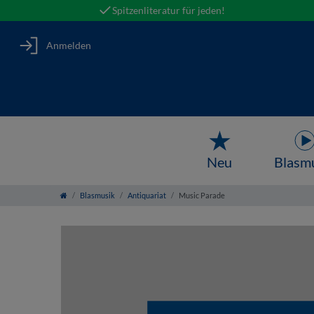
Spitzenliteratur für jeden!
Anmelden
Neu
Blasm
Blasmusik
Antiquariat
Music Parade