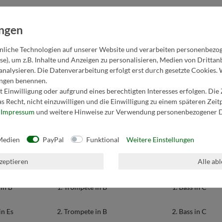
liche Technologien auf unserer Website und verarbeiten personenbezo
se), um z.B. Inhalte und Anzeigen zu personalisieren, Medien von Dritta
analysieren. Die Datenverarbeitung erfolgt erst durch gesetzte Cookies. 
lungen benennen.
1. Horn in F/Es
2. Posaune in C
 Einwilligung oder aufgrund eines berechtigten Interesses erfolgen. Die
s Recht, nicht einzuwilligen und die Einwilligung zu einem späteren Zei
r
Impressum
und weitere Hinweise zur Verwendung personenbezogener D
 Es
2. Horn in F/Es
3. Posaune in C
 Es
3. Horn in F/Es
Bass in Es
Medien
PayPal
Funktional
Weitere Einstellungen
kzeptieren
Alle ab
in B
4. Horn in F/Es
Bass in B
in B
1. Trompete in B
1. Bass in C
in Es
2. Trompete in B
2. Bass in C