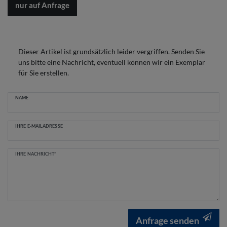
nur auf Anfrage
Dieser Artikel ist grundsätzlich leider vergriffen. Senden Sie
uns bitte eine Nachricht, eventuell können wir ein Exemplar
für Sie erstellen.
Ceres::Template.mailFormHoneypotLabel
NAME
IHRE E-MAILADRESSE
IHRE NACHRICHT*
Anfrage senden