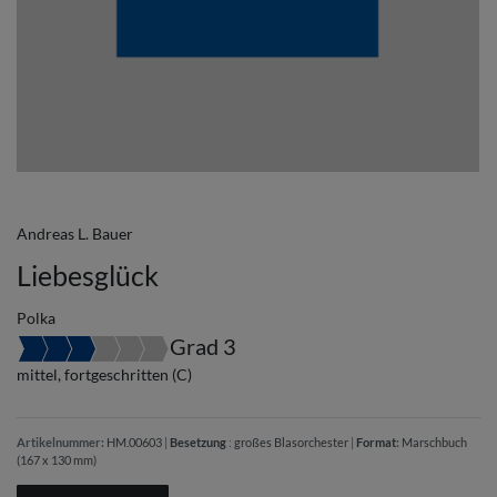
Andreas L. Bauer
Liebesglück
Polka
Grad 3
mittel, fortgeschritten (C)
Artikelnummer:
HM.00603
|
Besetzung
:
großes Blasorchester
|
Format
:
Marschbuch
(167 x 130 mm)