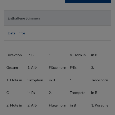
Enthaltene Stimmen
Detailinfos
Direktion
in B
1.
4. Horn in
in B
Gesang
1. Alt-
Flügelhorn
F/Es
3.
1. Flöte in
Saxophon
in B
1.
Tenorhorn
C
in Es
2.
Trompete
in B
2. Flöte in
2. Alt-
Flügelhorn
in B
1. Posaune