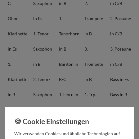
C
Saxophon
in B
2.
in C/B
Oboe
in Es
1.
Trompete
2. Posaune
Klarinette
1. Tenor-
Tenorhorn
in B
in C/B
in Es
Saxophon
in B
3.
3. Posaune
1.
in B
Bariton in
Trompete
in C/B
Klarinette
2. Tenor-
B/C
in B
Bass in Es
in B
Saxophon
1. Horn in
1. Trp.
Bass in B
2.
in B
F/Es
Begl. in B
1. Bass in
Klarinette
Bariton-
2. Horn in
2. Trp.
C
Wir verwenden Cookies und ähnliche Technologien auf