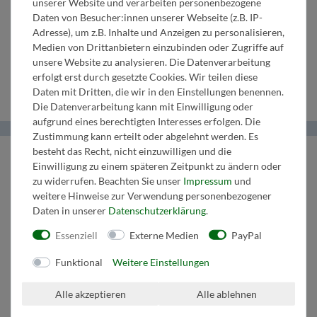
unserer Website und verarbeiten personenbezogene
in B
Saxophon
F/Es
Begl. in B
2. Bass in
Daten von Besucher:innen unserer Webseite (z.B. IP-
Adresse), um z.B. Inhalte und Anzeigen zu personalisieren,
3.
in Es
3. Horn in
2.
C
Medien von Drittanbietern einzubinden oder Zugriffe auf
unsere Website zu analysieren. Die Datenverarbeitung
Klarinette
F/Es
Tenorhorn
Schlagzeug
erfolgt erst durch gesetzte Cookies. Wir teilen diese
Daten mit Dritten, die wir in den Einstellungen benennen.
Die Datenverarbeitung kann mit Einwilligung oder
aufgrund eines berechtigten Interesses erfolgen. Die
Zustimmung kann erteilt oder abgelehnt werden. Es
besteht das Recht, nicht einzuwilligen und die
Helma Musikverlag
Einwilligung zu einem späteren Zeitpunkt zu ändern oder
zu widerrufen. Beachten Sie unser
Impressum
und
Wir bringen Musik ins Leben.
weitere Hinweise zur Verwendung personenbezogener
Daten in unserer
Daten­schutz­erklärung
.
Tel:
+43 664 1947 8 32
Mail:
music@helmamusic.com
Essenziell
Externe Medien
PayPal
Kontaktieren Sie uns
Funktional
Weitere Einstellungen
Kaufvertrag widerrufen
Alle akzeptieren
Alle ablehnen
Über den Button gelangen Sie zum Formular. Der Widerruf ist formfrei und
ohne Angabe von Gründen möglich. Bestätigung folgt per E-Mail.