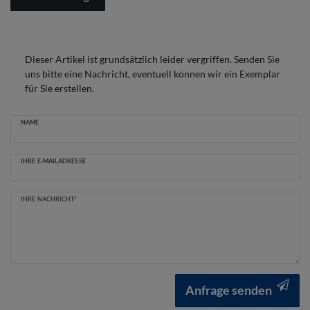
Dieser Artikel ist grundsätzlich leider vergriffen. Senden Sie
uns bitte eine Nachricht, eventuell können wir ein Exemplar
für Sie erstellen.
Ceres::Template.mailFormHoneypotLabel
NAME
IHRE E-MAILADRESSE
IHRE NACHRICHT*
Anfrage senden