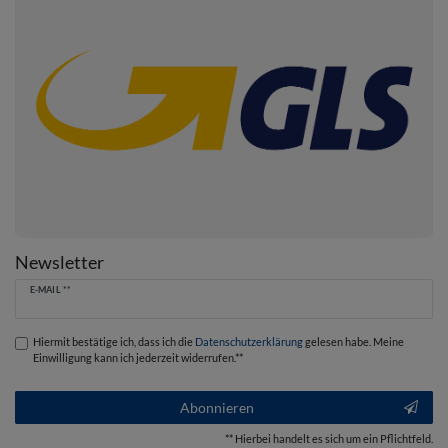
Newsletter
Newsletter
E-MAIL **
Honig
Hiermit bestätige ich, dass ich die
Daten­schutz­erklärung
gelesen habe. Meine
Einwilligung kann ich jederzeit widerrufen.**
Abonnieren
** Hierbei handelt es sich um ein Pflichtfeld.