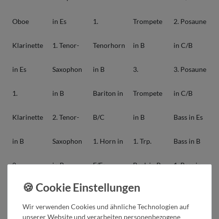
Oboe
in Es
1.
Trompete
2. Posaune
Klarinette
1. Tenor-
Tenorhorn
in B
in C/B
in Es
Saxophon
in B
3.
3. Posaune
1.
in B
Bariton in
Trompete
in C/B
Klarinette
2. Tenor-
B/C
in B
Bass in Es
in B
Saxophon
1. Horn in
1. Trp.
Bass in B
2.
in B
F/Es
Begl. in B
1. Bass in
Klarinette
Bariton-
2. Horn in
2. Trp.
C
Wir verwenden Cookies und ähnliche Technologien auf
in B
Saxophon
F/Es
Begl. in B
2. Bass in
unserer Website und verarbeiten personenbezogene