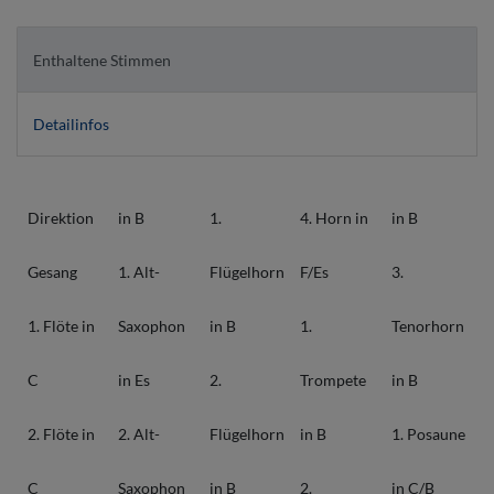
Enthaltene Stimmen
Detailinfos
Direktion
in B
1.
4. Horn in
in B
Gesang
1. Alt-
Flügelhorn
F/Es
3.
1. Flöte in
Saxophon
in B
1.
Tenorhorn
C
in Es
2.
Trompete
in B
2. Flöte in
2. Alt-
Flügelhorn
in B
1. Posaune
C
Saxophon
in B
2.
in C/B