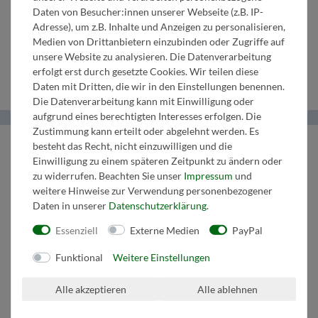
Daten von Besucher:innen unserer Webseite (z.B. IP-
3.
in Es
3. Horn in
2.
C
Adresse), um z.B. Inhalte und Anzeigen zu personalisieren,
Medien von Drittanbietern einzubinden oder Zugriffe auf
unsere Website zu analysieren. Die Datenverarbeitung
Klarinette
F/Es
Tenorhorn
Schlagzeug
erfolgt erst durch gesetzte Cookies. Wir teilen diese
Daten mit Dritten, die wir in den Einstellungen benennen.
Die Datenverarbeitung kann mit Einwilligung oder
aufgrund eines berechtigten Interesses erfolgen. Die
Zustimmung kann erteilt oder abgelehnt werden. Es
Helma Musikverlag
besteht das Recht, nicht einzuwilligen und die
Einwilligung zu einem späteren Zeitpunkt zu ändern oder
zu widerrufen. Beachten Sie unser
Impressum
und
Wir bringen Musik ins Leben.
weitere Hinweise zur Verwendung personenbezogener
Tel:
+43 664 1947 8 32
Daten in unserer
Daten­schutz­erklärung
.
Mail:
music@helmamusic.com
Kontaktieren Sie uns
Essenziell
Externe Medien
PayPal
Funktional
Weitere Einstellungen
Kaufvertrag widerrufen
Alle akzeptieren
Alle ablehnen
Über den Button gelangen Sie zum Formular. Der Widerruf ist formfrei und
ohne Angabe von Gründen möglich. Bestätigung folgt per E-Mail.