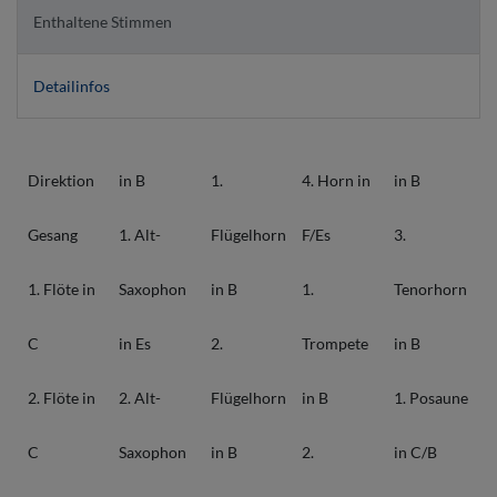
Enthaltene Stimmen
Detailinfos
Direktion
in B
1.
4. Horn in
in B
Gesang
1. Alt-
Flügelhorn
F/Es
3.
1. Flöte in
Saxophon
in B
1.
Tenorhorn
C
in Es
2.
Trompete
in B
2. Flöte in
2. Alt-
Flügelhorn
in B
1. Posaune
C
Saxophon
in B
2.
in C/B