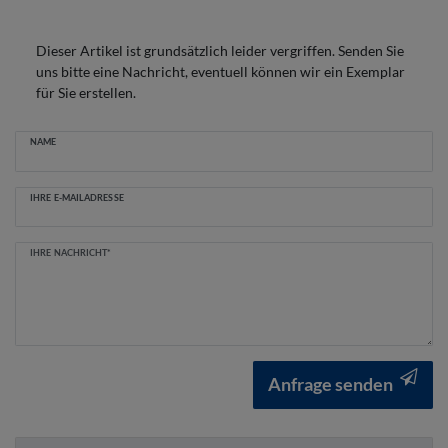
Dieser Artikel ist grundsätzlich leider vergriffen. Senden Sie
uns bitte eine Nachricht, eventuell können wir ein Exemplar
für Sie erstellen.
Ceres::Template.mailFormHoneypotLabel
NAME
IHRE E-MAILADRESSE
IHRE NACHRICHT*
Anfrage senden