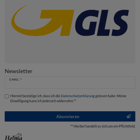
Newsletter
Newsletter
E-MAIL **
Honig
Hiermit bestätige ich, dass ich die
Daten­schutz­erklärung
gelesen habe. Meine
Einwilligung kann ich jederzeit widerrufen.**
Abonnieren
** Hierbei handelt es sich um ein Pflichtfeld.