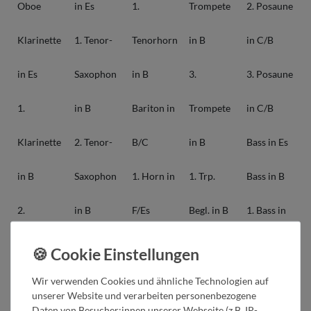
Oboe
in Es
1.
Trompete
2. Posaune
Klarinette
1. Tenor-
Tenorhorn
in B
in C/B
in Es
Saxophon
in B
3.
3. Posaune
1.
in B
Bariton in
Trompete
in C/B
Klarinette
2. Tenor-
B/C
in B
Bass in Es
in B
Saxophon
1. Horn in
1. Trp.
Bass in B
2.
in B
F/Es
Begl. in B
1. Bass in
Klarinette
Bariton-
2. Horn in
2. Trp.
C
in B
Saxophon
F/Es
Begl. in B
2. Bass in
Wir verwenden Cookies und ähnliche Technologien auf
unserer Website und verarbeiten personenbezogene
Daten von Besucher:innen unserer Webseite (z.B. IP-