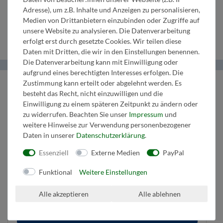
3.
in Es
3. Horn in
2.
C
Adresse), um z.B. Inhalte und Anzeigen zu personalisieren,
Medien von Drittanbietern einzubinden oder Zugriffe auf
Klarinette
F/Es
Tenorhorn
Schlagzeug
unsere Website zu analysieren. Die Datenverarbeitung
erfolgt erst durch gesetzte Cookies. Wir teilen diese
Daten mit Dritten, die wir in den Einstellungen benennen.
Die Datenverarbeitung kann mit Einwilligung oder
aufgrund eines berechtigten Interesses erfolgen. Die
Helma Musikverlag
Zustimmung kann erteilt oder abgelehnt werden. Es
besteht das Recht, nicht einzuwilligen und die
Einwilligung zu einem späteren Zeitpunkt zu ändern oder
Wir bringen Musik ins Leben.
zu widerrufen. Beachten Sie unser
Impressum
und
Tel:
+43 664 1947 8 32
weitere Hinweise zur Verwendung personenbezogener
Mail:
music@helmamusic.com
Daten in unserer
Daten­schutz­erklärung
.
Kontaktieren Sie uns
Essenziell
Externe Medien
PayPal
Funktional
Weitere Einstellungen
Kaufvertrag widerrufen
Über den Button gelangen Sie zum Formular. Der Widerruf ist formfrei und
Alle akzeptieren
Alle ablehnen
ohne Angabe von Gründen möglich. Bestätigung folgt per E-Mail.
Zum Online-Widerruf