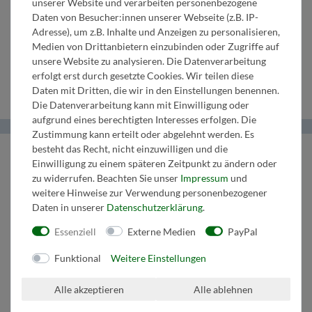
unserer Website und verarbeiten personenbezogene
in B
Saxophon
F/Es
Begl. in B
2. Bass in
Daten von Besucher:innen unserer Webseite (z.B. IP-
Adresse), um z.B. Inhalte und Anzeigen zu personalisieren,
3.
in Es
3. Horn in
2.
C
Medien von Drittanbietern einzubinden oder Zugriffe auf
unsere Website zu analysieren. Die Datenverarbeitung
Klarinette
F/Es
Tenorhorn
Schlagzeug
erfolgt erst durch gesetzte Cookies. Wir teilen diese
Daten mit Dritten, die wir in den Einstellungen benennen.
Die Datenverarbeitung kann mit Einwilligung oder
aufgrund eines berechtigten Interesses erfolgen. Die
Zustimmung kann erteilt oder abgelehnt werden. Es
besteht das Recht, nicht einzuwilligen und die
Helma Musikverlag
Einwilligung zu einem späteren Zeitpunkt zu ändern oder
zu widerrufen. Beachten Sie unser
Impressum
und
Wir bringen Musik ins Leben.
weitere Hinweise zur Verwendung personenbezogener
Daten in unserer
Daten­schutz­erklärung
.
Tel:
+43 664 1947 8 32
Mail:
music@helmamusic.com
Essenziell
Externe Medien
PayPal
Kontaktieren Sie uns
Funktional
Weitere Einstellungen
Kaufvertrag widerrufen
Alle akzeptieren
Alle ablehnen
Über den Button gelangen Sie zum Formular. Der Widerruf ist formfrei und
ohne Angabe von Gründen möglich. Bestätigung folgt per E-Mail.