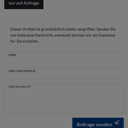
nur auf Anfrage
Dieser Artikel ist grundsätzlich leider vergriffen. Senden Sie
uns bitte eine Nachricht, eventuell können wir ein Exemplar
für Sie erstellen.
Ceres::Template.mailFormHoneypotLabel
NAME
IHRE E-MAILADRESSE
IHRE NACHRICHT*
Anfrage senden