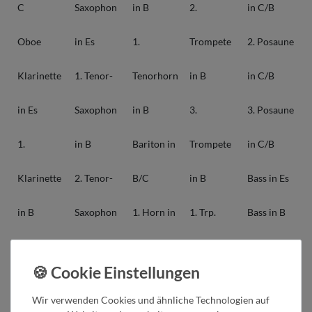
C
Saxophon
in B
2.
in C/B
Oboe
in Es
1.
Trompete
2. Posaune
Klarinette
1. Tenor-
Tenorhorn
in B
in C/B
in Es
Saxophon
in B
3.
3. Posaune
1.
in B
Bariton in
Trompete
in C/B
Klarinette
2. Tenor-
B/C
in B
Bass in Es
in B
Saxophon
1. Horn in
1. Trp.
Bass in B
2.
in B
F/Es
Begl. in B
1. Bass in
Klarinette
Bariton-
2. Horn in
2. Trp.
C
Wir verwenden Cookies und ähnliche Technologien auf