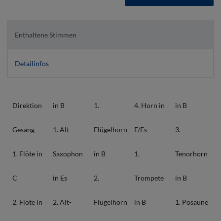
Enthaltene Stimmen
Detailinfos
Direktion
in B
1.
4. Horn in
in B
Gesang
1. Alt-
Flügelhorn
F/Es
3.
1. Flöte in
Saxophon
in B
1.
Tenorhorn
C
in Es
2.
Trompete
in B
2. Flöte in
2. Alt-
Flügelhorn
in B
1. Posaune