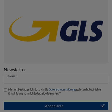
Newsletter
Newsletter
E-MAIL **
Honig
Hiermit bestätige ich, dass ich die
Daten­schutz­erklärung
gelesen habe. Meine
Einwilligung kann ich jederzeit widerrufen.**
Abonnieren