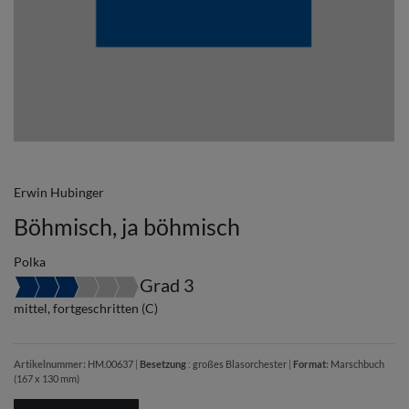
Erwin Hubinger
Böhmisch, ja böhmisch
Polka
Grad 3
mittel, fortgeschritten (C)
Artikelnummer:
HM.00637
|
Besetzung
:
großes Blasorchester
|
Format
:
Marschbuch
(167 x 130 mm)