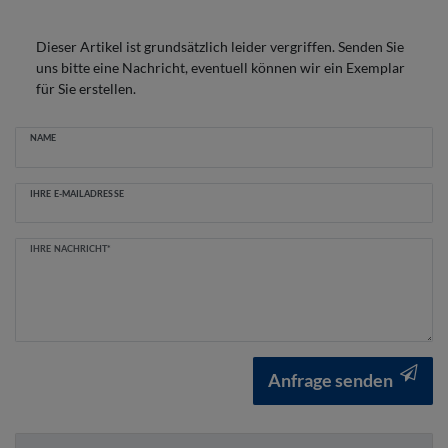
Dieser Artikel ist grundsätzlich leider vergriffen. Senden Sie
uns bitte eine Nachricht, eventuell können wir ein Exemplar
für Sie erstellen.
Ceres::Template.mailFormHoneypotLabel
NAME
IHRE E-MAILADRESSE
IHRE NACHRICHT*
Anfrage senden