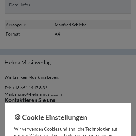
Detailinfos
Arrangeur
Manfred Schiebel
Format
A4
Helma Musikverlag
Wir bringen Musik ins Leben.
Tel:
+43 664 1947 8 32
Mail:
music@helmamusic.com
Kontaktieren Sie uns
Kaufvertrag widerrufen
Über den Button gelangen Sie zum Formular. Der Widerruf ist formfrei und
Wir verwenden Cookies und ähnliche Technologien auf
ohne Angabe von Gründen möglich. Bestätigung folgt per E-Mail.
unserer Website und verarbeiten personenbezogene