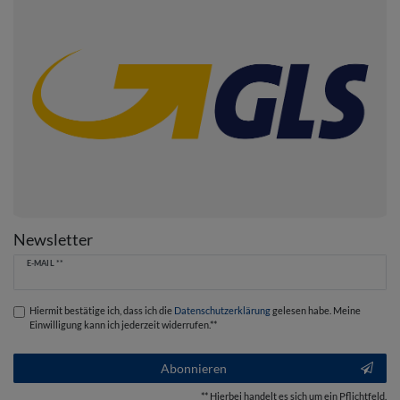
Newsletter
Newsletter
E-MAIL **
Honig
Hiermit bestätige ich, dass ich die
Daten­schutz­erklärung
gelesen habe. Meine
Einwilligung kann ich jederzeit widerrufen.**
Abonnieren
** Hierbei handelt es sich um ein Pflichtfeld.