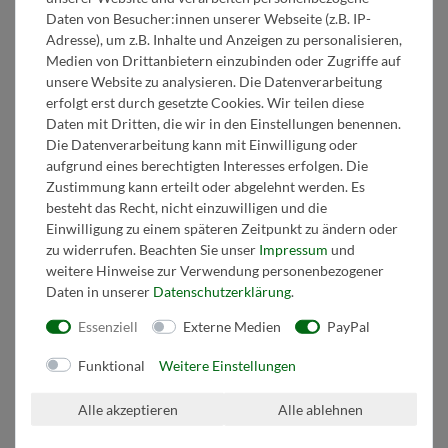
Daten von Besucher:innen unserer Webseite (z.B. IP-
Zum Online-Widerruf
Adresse), um z.B. Inhalte und Anzeigen zu personalisieren,
Medien von Drittanbietern einzubinden oder Zugriffe auf
Zahlen Sie sicher mit
unsere Website zu analysieren. Die Datenverarbeitung
erfolgt erst durch gesetzte Cookies. Wir teilen diese
Daten mit Dritten, die wir in den Einstellungen benennen.
Die Datenverarbeitung kann mit Einwilligung oder
aufgrund eines berechtigten Interesses erfolgen. Die
Zustimmung kann erteilt oder abgelehnt werden. Es
besteht das Recht, nicht einzuwilligen und die
Einwilligung zu einem späteren Zeitpunkt zu ändern oder
zu widerrufen. Beachten Sie unser
Impressum
und
weitere Hinweise zur Verwendung personenbezogener
Daten in unserer
Daten­schutz­erklärung
.
Essenziell
Externe Medien
PayPal
Funktional
Weitere Einstellungen
Alle akzeptieren
Alle ablehnen